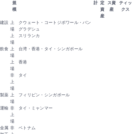
規
計
定
ス資
ティッ
模
資
産
クス
産
建設
上
クウェート・コートジボワール・バン
場
グラデシュ
上
スリランカ
場
飲食
上
台湾・香港・タイ・シンガポール
場
上
香港
場
非
タイ
上
場
製薬
上
フィリピン・シンガポール
場
運輸
非
タイ・ミャンマー
上
場
金属
非
ベトナム