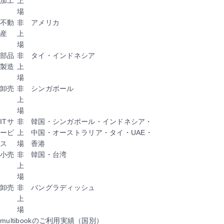
加工
上
場
不動
非
アメリカ
産
上
場
部品
非
タイ・インドネシア
製造
上
場
卸売
非
シンガポール
上
場
ITサ
非
韓国・シンガポール・インドネシア・
ービ
上
中国・オーストラリア・タイ・UAE・
ス
場
香港
小売
非
韓国・台湾
上
場
卸売
非
バングラディッシュ
上
場
multibookのご利用実績（国別）