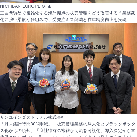
NICHIBAN EUROPE GmbH
三国間貿易で複雑化する海外拠点の販売管理をどう改善する？業務変
化に強い柔軟な仕組みで、受発注ミス削減と在庫精度向上を実現
サンユインダストリアル株式会社
「月末集計時間80%削減」「販売管理業務の属人化とブラックボック
ス化からの脱却」「商社特有の複雑な商流を可視化」導入決定から本