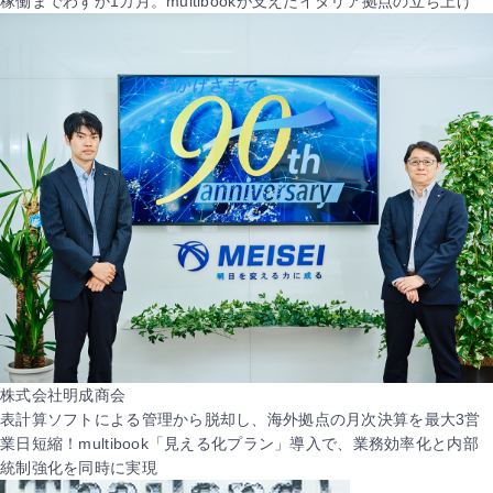
稼働までわずか1カ月。multibookが支えたイタリア拠点の立ち上げ
株式会社明成商会
表計算ソフトによる管理から脱却し、海外拠点の月次決算を最大3営
業日短縮！multibook「見える化プラン」導入で、業務効率化と内部
統制強化を同時に実現