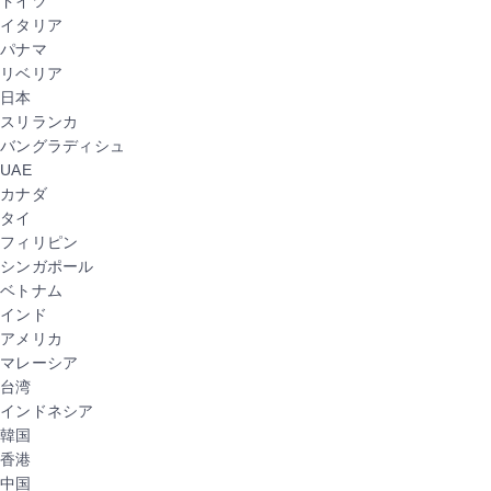
ドイツ
イタリア
パナマ
リベリア
日本
スリランカ
バングラディシュ
UAE
カナダ
タイ
フィリピン
シンガポール
ベトナム
インド
アメリカ
マレーシア
台湾
インドネシア
韓国
香港
中国