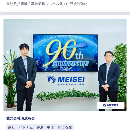
業務負担軽減
基幹業務システム化
内部統制強化
株式会社明成商会
商社
ベトナム
香港
中国
見える化