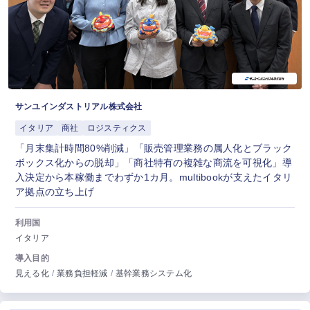
サンユインダストリアル株式会社
イタリア
商社
ロジスティクス
「月末集計時間80%削減」「販売管理業務の属人化とブラック
ボックス化からの脱却」「商社特有の複雑な商流を可視化」導
入決定から本稼働までわずか1カ月。multibookが支えたイタリ
ア拠点の立ち上げ
利用国
イタリア
導入目的
見える化
業務負担軽減
基幹業務システム化