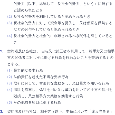
的勢力（以下、総称して「反社会的勢力」という）に属する
と認められたとき
反社会的勢力を利用していると認められるとき
反社会的勢力に対して資金等を提供し、又は便宜を供与する
などの関与をしていると認められるとき
反社会的勢力と社会的に非難されるべき関係を有していると
き
契約者及び当社は、 自ら又は第三者を利用して、相手方又は相手
方の関係者に対し次に揚げる行為を行わないことを誓約するもの
とする。
暴力的な要求行為
法的責任を超えた不当な要求行為
取引に関して、脅迫的な言動をし、又は暴力を用いる行為
風説を流布し、偽計を用い又は威力を用いて相手方の信用を
毀損し、又は相手方の業務を妨害する行為
その他前各項目に準ずる行為
契約者及び当社は、相手方（以下、本条において「違反当事者」