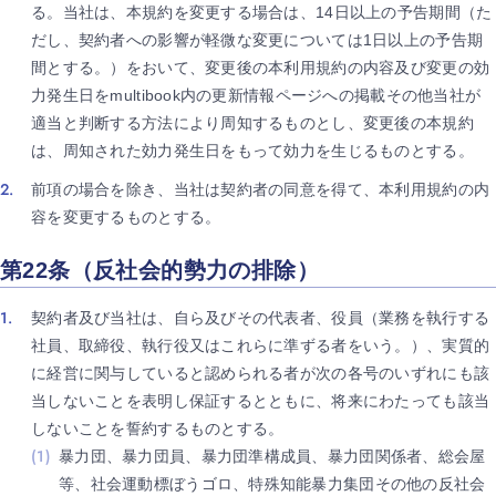
る。当社は、本規約を変更する場合は、14日以上の予告期間（た
だし、契約者への影響が軽微な変更については1日以上の予告期
間とする。）をおいて、変更後の本利用規約の内容及び変更の効
力発生日をmultibook内の更新情報ページへの掲載その他当社が
適当と判断する方法により周知するものとし、変更後の本規約
は、周知された効力発生日をもって効力を生じるものとする。
前項の場合を除き、当社は契約者の同意を得て、本利用規約の内
容を変更するものとする。
第22条（反社会的勢力の排除）
契約者及び当社は、自ら及びその代表者、役員（業務を執行する
社員、取締役、執行役又はこれらに準ずる者をいう。）、実質的
に経営に関与していると認められる者が次の各号のいずれにも該
当しないことを表明し保証するとともに、将来にわたっても該当
しないことを誓約するものとする。
暴力団、暴力団員、暴力団準構成員、暴力団関係者、総会屋
等、社会運動標ぼうゴロ、特殊知能暴力集団その他の反社会