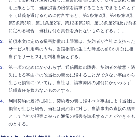
として契約者が現実に被った通常の損害に限り、次項に定める額
を上限として、当該損害の賠償を請求することができるものとす
る（疑義を避けるために付言すると、第3条第2項、第4条第3項、
第5条第3項、第11条第2項、第12条第2項、第13条第2項及び前条
に定める場合、当社は何ら責任を負わないものとする。）。
前項本文に定める損害賠償の上限額は、契約者が当社に支払った
サービス利用料のうち、当該損害の生じた時点の前6か月分に相
当するサービス利用料相当額とする。
第一項の定めにかかわらず、通信回線の障害、契約者の故意・過
失による事由その他当社の責めに帰することができない事由から
生じた損害については、当社は、請求原因の如何にかかわらず、
賠償責任を負わないものとする。
利用契約の履行に関し、契約者の責に帰すべき事由により当社に
損害が生じた場合、当社は契約者に対し、当該事由の直接の結果
として当社が現実に被った通常の損害を請求することができるも
のとする。