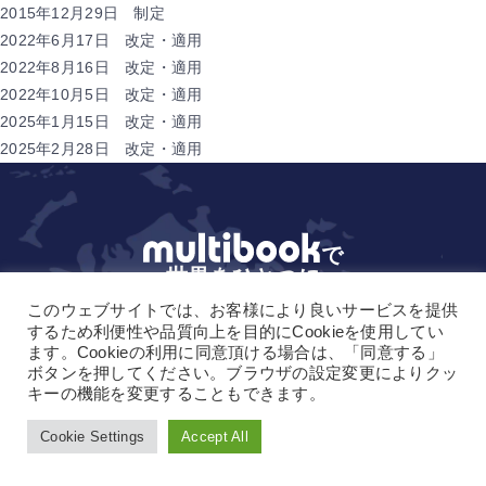
2015年12月29日 制定
2022年6月17日 改定・適用
2022年8月16日 改定・適用
2022年10月5日 改定・適用
2025年1月15日 改定・適用
2025年2月28日 改定・適用
で
世界をひとつに
このウェブサイトでは、お客様により良いサービスを提供
サービス資料ダウンロード
するため利便性や品質向上を目的にCookieを使用してい
ます。Cookieの利用に同意頂ける場合は、「同意する」
見積もり依頼 /
お問い合わせはこちら
ボタンを押してください。ブラウザの設定変更によりクッ
キーの機能を変更することもできます。
デモリクエスト
Cookie Settings
Accept All
Language