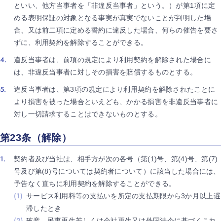
といい、他方当事者を「非違反当事者」という。）が第1項に定
める表明保証の対象となる事実が真実でないことが判明した場
合、又は前二項に定める誓約に違反した場合、何らの催告を要さ
ずに、利用契約を解除することができる。
違反当事者は、前項の規定により利用契約を解除された場合に
は、非違反当事者に対しその損害を賠償するものとする。
違反当事者は、第3項の規定により利用契約を解除されたことに
より損害を被った場合といえども、かかる損害を非違反当事者に
対し一切請求することはできないものとする。
第23条（解除）
契約者及び当社は、相手方が次の各号（第(1)号、第(4)号、第(7)
号及び第(8)号については契約者について）に該当した場合には、
予告なく直ちに利用契約を解除することができる。
サービス利用料等の支払いを所定の支払期限から3か月以上遅
滞したとき
破産、民事再生若しくは会社更生又は外国法令に基づくこれ