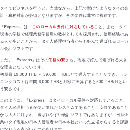
タイでビジネスを行うと、当然ながら、上記で挙げたようなタイの会
計・税務対応が必須となりますが、その要件は非常に複雑です。
「Express」は、
このローカル要件に対応している
こと、また、タイ
現地の学校で経理業務学習用の教材としても採用され、使用経験のあ
る人が多いことから、タイ人経理担当者からも好んで選ばれるローカ
ル会計ソフトです。
また、「Express」はその
価格の安さ
も、現地で好んで選ばれる大き
な理由となっています。
初期費 19,000 THB ～ 39,000 THBほどで導入することができ、ラン
ニングコストは年間 6,000 THBと月額に換算すると500 THB/月とい
う安さです。
このように、「Express」はタイローカル要件へ対応していること、
タイ人経理担当者が使い慣れたシステムであること、安価であること
から大人に好まれ、選ばれやすい会計ソフトではありますが、日系企
業のタイ現地の日本人管理者や日本本社といった立場からすると課題
になりうる点がいくつかあります。