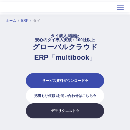
ホーム
ERP
タイ
ホーム
タイ歳入局認証
サービス
安心のタイ導入実績：100社以上
グローバルクラウド
導入事例
セミナー
ERP「multibook」
会社概要
サービス資料ダウンロード
見積もり依頼 /
お問い合わせはこちら
デモリクエスト