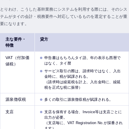
とりわけ、こうした基幹業務にシステムを利用する際には、そのシス
テムがタイの会計・税務要件へ対応しているものを選定することが重
要になります。
主な要件・
貸方
特徴
VAT（付加価
申告書はもちろんタイ語、年の表示も西暦で
はなく、タイ暦
値税）
サービス取引の際は、請求時ではなく、入出
金時に、税が賦課される。
（請求時は繰延税を計上、入出金時に、繰延
税を正式な税に振替）
源泉徴収税
多くの取引に源泉徴収税が賦課される。
支店
支店を保有する場合、Invoice等は支店ごとに
出力が必要。
（支店毎に、VAT Registration No.が採番され
ます）