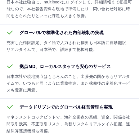
日本本社は独自に、multibookにログインして、詳細情報まで把握可
能なので、本社報告資料を現地で準備したり、問い合わせ対応に時
間をとられたりといった課題も大きく改善。
グローバルで標準化された内部統制の実現
充実した権限設定、タイ語で入力された摘要も日本語に自動翻訳、
リアルタイムで、日本語で、詳細まで把握可能。
拠点MD、ローカルスタッフも安心のサービス
日本本社や現地拠点はもちろんのこと、出張先の国からもリアルタ
イムで、いつもと同じように業務推進、また稼働後の定着化サービ
スも豊富に用意。
データドリブンでのグローバル経営管理を実現
マネジメントコックピットで、海外全拠点の業績、資金、関係会社
間取引残高、不正取引リスク、為替リスクをリアルタイム把握、連
結決算連携機能も装備。