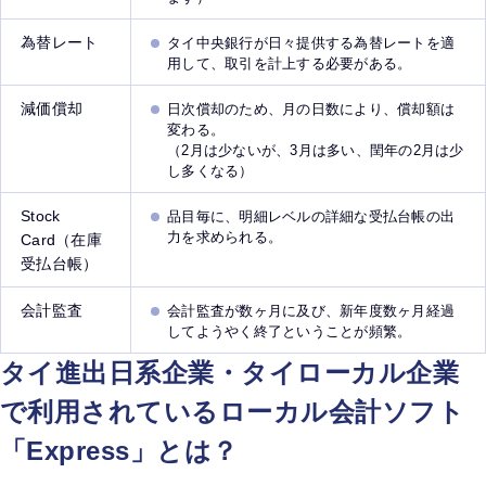
為替レート
タイ中央銀行が日々提供する為替レートを適
用して、取引を計上する必要がある。
減価償却
日次償却のため、月の日数により、償却額は
変わる。
（2月は少ないが、3月は多い、閏年の2月は少
し多くなる）
Stock
品目毎に、明細レベルの詳細な受払台帳の出
力を求められる。
Card（在庫
受払台帳）
会計監査
会計監査が数ヶ月に及び、新年度数ヶ月経過
してようやく終了ということが頻繁。
タイ進出日系企業・タイローカル企業
で利用されているローカル会計ソフト
「Express」とは？