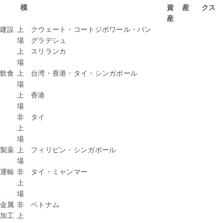
模
資
産
クス
産
建設
上
クウェート・コートジボワール・バン
場
グラデシュ
上
スリランカ
場
飲食
上
台湾・香港・タイ・シンガポール
場
上
香港
場
非
タイ
上
場
製薬
上
フィリピン・シンガポール
場
運輸
非
タイ・ミャンマー
上
場
金属
非
ベトナム
加工
上