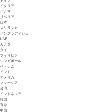
ドイツ
イタリア
パナマ
リベリア
日本
スリランカ
バングラディシュ
UAE
カナダ
タイ
フィリピン
シンガポール
ベトナム
インド
アメリカ
マレーシア
台湾
インドネシア
韓国
香港
中国