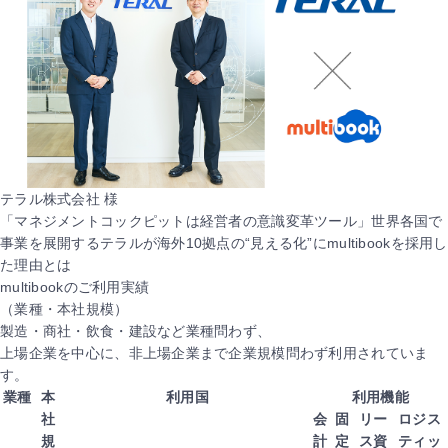
テラル株式会社 様
「マネジメントコックピットは経営者の意識変革ツール」世界各国で
事業を展開するテラルが海外10拠点の“見える化”にmultibookを採用し
た理由とは
multibookのご利用実績
（業種・本社規模）
製造・商社・飲食・建設など業種問わず、
上場企業を中心に、非上場企業まで企業規模問わず利用されていま
す。
業種
本
利用国
利用機能
社
会
固
リー
ロジス
規
計
定
ス資
ティッ