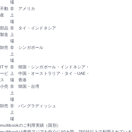
場
不動
非
アメリカ
産
上
場
部品
非
タイ・インドネシア
製造
上
場
卸売
非
シンガポール
上
場
ITサ
非
韓国・シンガポール・インドネシア・
ービ
上
中国・オーストラリア・タイ・UAE・
ス
場
香港
小売
非
韓国・台湾
上
場
卸売
非
バングラディッシュ
上
場
multibookのご利用実績（国別）
multibookは東南アジアを中心に40カ国、750社以上で利用されていま