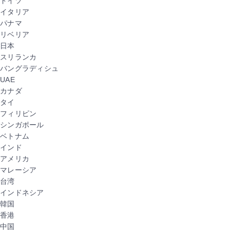
ドイツ
イタリア
パナマ
リベリア
日本
スリランカ
バングラディシュ
UAE
カナダ
タイ
フィリピン
シンガポール
ベトナム
インド
アメリカ
マレーシア
台湾
インドネシア
韓国
香港
中国