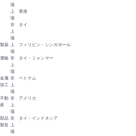
場
上
香港
場
非
タイ
上
場
製薬
上
フィリピン・シンガポール
場
運輸
非
タイ・ミャンマー
上
場
金属
非
ベトナム
加工
上
場
不動
非
アメリカ
産
上
場
部品
非
タイ・インドネシア
製造
上
場