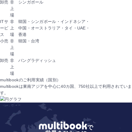
卸売
非
シンガポール
上
場
ITサ
非
韓国・シンガポール・インドネシア・
ービ
上
中国・オーストラリア・タイ・UAE・
ス
場
香港
小売
非
韓国・台湾
上
場
卸売
非
バングラディッシュ
上
場
multibookのご利用実績（国別）
multibookは東南アジアを中心に40カ国、750社以上で利用されていま
す。
で