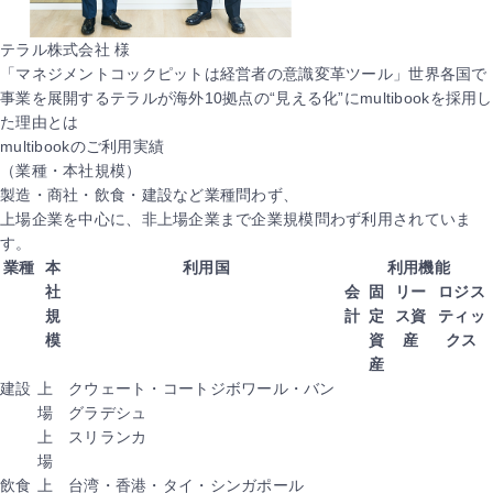
テラル株式会社 様
「マネジメントコックピットは経営者の意識変革ツール」世界各国で
事業を展開するテラルが海外10拠点の“見える化”にmultibookを採用し
た理由とは
multibookのご利用実績
（業種・本社規模）
製造・商社・飲食・建設など業種問わず、
上場企業を中心に、非上場企業まで企業規模問わず利用されていま
す。
業種
本
利用国
利用機能
社
会
固
リー
ロジス
規
計
定
ス資
ティッ
模
資
産
クス
産
建設
上
クウェート・コートジボワール・バン
場
グラデシュ
上
スリランカ
場
飲食
上
台湾・香港・タイ・シンガポール