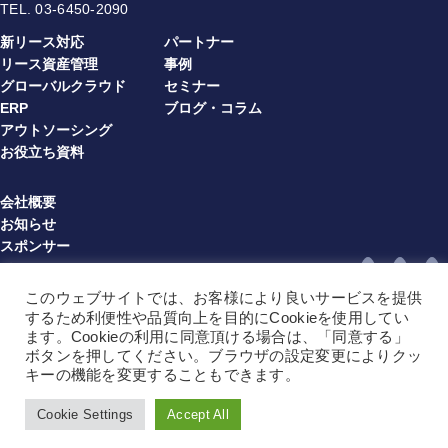
TEL.
03-6450-2090
新リース対応
パートナー
リース資産管理
事例
グローバルクラウド
セミナー
ERP
ブログ・コラム
アウトソーシング
お役立ち資料
会社概要
お知らせ
スポンサー
プライバシーポリシー
情報セキュリティ方針
このウェブサイトでは、お客様により良いサービスを提供
利用規約（multibook）（JA）
するため利便性や品質向上を目的にCookieを使用してい
利用規約（multibook）（EN）
ます。Cookieの利用に同意頂ける場合は、「同意する」
ボタンを押してください。ブラウザの設定変更によりクッ
利用規約（BPO）（JA）
キーの機能を変更することもできます。
利用規約（BPO）（EN）
サイトマップ
Cookie Settings
Accept All
Copyright © 2025 Multibook Limited All Rights Reserved
Language