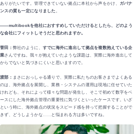
ありがたいです。管理できていない拠点に本社から声をかけ、
ガバナ
ンスの質も一定になりました
。
――multibookを他社におすすめしていただけるとしたら、どのよう
な会社にフィットしそうだと思われますか。
菅田：
弊社のように、
すでに海外に進出して拠点を複数抱えている企
業
さんですね。我々が抱えていたような課題は、実際に海外進出して
からでないと気づきにくいと思いますので。
渡部：
まさにおっしゃる通りで、実際に私たちのお客さまでよくある
のは、海外拠点を展開し、業務・システムの運用は現地に任せていた
けれども、それによって様々な問題が発生し、そこで初めて数字をベ
ースにした海外拠点管理の重要性に気づくといったケースです。いざ
という時に、海外拠点の状況をスピード感を持って把握することがで
きず、どうしようかな……と悩まれる方は多いですね。