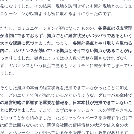
発になりました。その結果、現地を訪問せずとも海外現地とのコミュ
ニケーションが以前よりも密に取れるようになったのです。
ただし、コミュニケーションが密になったものの、
各拠点の収支管理
が適切にできておらず、拠点ごとに経営状況がバラバラであるという
大きな課題に気づきました
。つまり、
各海外拠点とやり取りを重ねる
内に、ガバナンスが効いている拠点とそうでない拠点があることがは
っきりしました
。拠点によっては少人数で業務を回さなければなら
ず、ガバナンスという観点で見るとクオリティに差が出てしまってい
ました。
そうした拠点の本当の経営状況を把握できていなかったことに加え
て、どのエリアで何が売れているかというような、
グローバル全体で
の経営戦略に影響する重要な情報を、日本本社が把握できていないこ
とに気づきました
。そこで、まずはキャッシュベースの管理をきちん
と行うことから始めました。ただキャッシュベースを管理するだけで
は経営は回らないので、関係会社間の債権債務の状況や借入金の状
況、オペレーションが回っているかを管理していく必要があります。