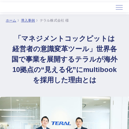
ホーム
導入事例
テラル株式会社 様
ホーム
「マネジメントコックピットは
サービス
導入事例
経営者の意識変革ツール」世界各
セミナー
国で事業を展開するテラルが海外
会社概要
10拠点の“見える化”にmultibook
を採用した理由とは