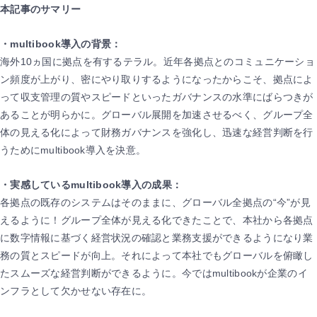
本記事のサマリー
・multibook導入の背景：
海外10ヵ国に拠点を有するテラル。近年各拠点とのコミュニケーショ
ン頻度が上がり、密にやり取りするようになったからこそ、拠点によ
って収支管理の質やスピードといったガバナンスの水準にばらつきが
あることが明らかに。グローバル展開を加速させるべく、グループ全
体の見える化によって財務ガバナンスを強化し、迅速な経営判断を行
うためにmultibook導入を決意。
・実感しているmultibook導入の成果：
各拠点の既存のシステムはそのままに、グローバル全拠点の“今”が見
えるように！グループ全体が見える化できたことで、本社から各拠点
に数字情報に基づく経営状況の確認と業務支援ができるようになり業
務の質とスピードが向上。それによって本社でもグローバルを俯瞰し
たスムーズな経営判断ができるように。今ではmultibookが企業のイ
ンフラとして欠かせない存在に。