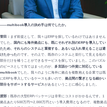
――multibook導入の決め手は何でしたか。
菅田：
まず前提として、我々はERPを探しているわけではありません
でした。
国内にも海外拠点にも、既にそれぞれ別のERPを導入してい
たため、それらのシステムと重複する、あるいは入れ替えることは避
けたかった
のです。その上で、既存のシステムと並行して見える化の
部分だけを補うことができるサービスを探していました。このパズル
のピースとして当てはまったのが、
多言語かつ外貨に対応している
multibook
でした。我々のように海外に拠点を複数抱える企業では既
にERPを導入しているケースも多いので、
拠点間の繋ぎとなる細かい
部分をサポートするサービス
があるということに感心しました。
渡部：
既存の大型ERPパッケージは非常にコストがかかるんです。1
拠点あたり500万円〜2,000万円という導入費用となるので、複数拠点