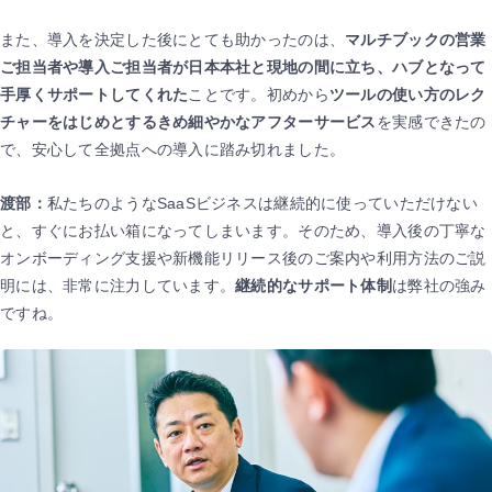
また、導入を決定した後にとても助かったのは、
マルチブックの営業
ご担当者や導入ご担当者が日本本社と現地の間に立ち、ハブとなって
手厚くサポートしてくれた
ことです。初めから
ツールの使い方のレク
チャーをはじめとするきめ細やかなアフターサービス
を実感できたの
で、安心して全拠点への導入に踏み切れました。
渡部：
私たちのようなSaaSビジネスは継続的に使っていただけない
と、すぐにお払い箱になってしまいます。そのため、導入後の丁寧な
オンボーディング支援や新機能リリース後のご案内や利用方法のご説
明には、非常に注力しています。
継続的なサポート体制
は弊社の強み
ですね。