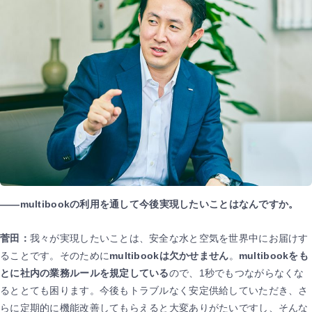
――multibookの利用を通して今後実現したいことはなんですか。
菅田：
我々が実現したいことは、安全な水と空気を世界中にお届けす
ることです。そのために
multibookは欠かせません
。
multibookをも
とに社内の業務ルールを規定している
ので、1秒でもつながらなくな
るととても困ります。今後もトラブルなく安定供給していただき、さ
らに定期的に機能改善してもらえると大変ありがたいですし、そんな