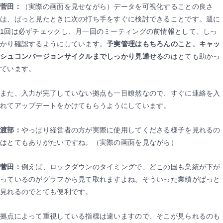
菅田：
（実際の画面を見せながら）データを可視化することの良さ
は、ぱっと見たときに次の打ち手をすぐに検討できることです。週に
1回は必ずチェックし、月一回のミーティングの前情報として、しっ
かり確認するようにしています。
予実管理はもちろんのこと、キャッ
シュコンバージョンサイクルまでしっかり見通せる
のはとても助かっ
ています。
また、入力が完了していない拠点も一目瞭然なので、すぐに連絡を入
れてアップデートをかけてもらうようにしています。
渡部：
やっぱり経営者の方が実際に使用してくださる様子を見れるの
はとてもありがたいですね。（実際の画面を見ながら）
菅田：
例えば、ロックダウンのタイミングで、どこの国も業績が下が
っているのがグラフから見て取れますよね。そういった業績がぱっと
見れるのでとても便利です。
拠点によって重視している指標は違いますので、そこが見られるのも