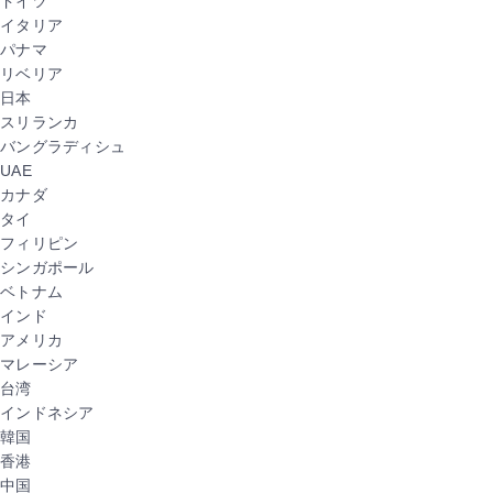
ドイツ
イタリア
パナマ
リベリア
日本
スリランカ
バングラディシュ
UAE
カナダ
タイ
フィリピン
シンガポール
ベトナム
インド
アメリカ
マレーシア
台湾
インドネシア
韓国
香港
中国