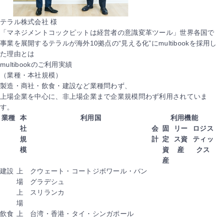
テラル株式会社 様
「マネジメントコックピットは経営者の意識変革ツール」世界各国で
事業を展開するテラルが海外10拠点の“見える化”にmultibookを採用し
た理由とは
multibookのご利用実績
（業種・本社規模）
製造・商社・飲食・建設など業種問わず、
上場企業を中心に、非上場企業まで企業規模問わず利用されていま
す。
業種
本
利用国
利用機能
社
会
固
リー
ロジス
規
計
定
ス資
ティッ
模
資
産
クス
産
建設
上
クウェート・コートジボワール・バン
場
グラデシュ
上
スリランカ
場
飲食
上
台湾・香港・タイ・シンガポール