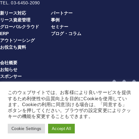
TEL.
03-6450-2090
新リース対応
パートナー
リース資産管理
事例
グローバルクラウド
セミナー
ERP
ブログ・コラム
アウトソーシング
お役立ち資料
会社概要
お知らせ
スポンサー
プライバシーポリシー
情報セキュリティ方針
このウェブサイトでは、お客様により良いサービスを提供
利用規約（multibook）（JA）
するため利便性や品質向上を目的にCookieを使用してい
利用規約（multibook）（EN）
ます。Cookieの利用に同意頂ける場合は、「同意する」
ボタンを押してください。ブラウザの設定変更によりクッ
利用規約（BPO）（JA）
キーの機能を変更することもできます。
利用規約（BPO）（EN）
サイトマップ
Cookie Settings
Accept All
Copyright © 2025 Multibook Limited All Rights Reserved
Language