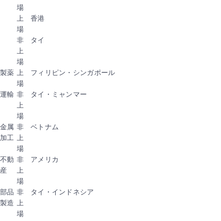
場
上
香港
場
非
タイ
上
場
製薬
上
フィリピン・シンガポール
場
運輸
非
タイ・ミャンマー
上
場
金属
非
ベトナム
加工
上
場
不動
非
アメリカ
産
上
場
部品
非
タイ・インドネシア
製造
上
場