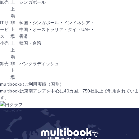
卸売
非
シンガポール
上
場
ITサ
非
韓国・シンガポール・インドネシア・
ービ
上
中国・オーストラリア・タイ・UAE・
ス
場
香港
小売
非
韓国・台湾
上
場
卸売
非
バングラディッシュ
上
場
multibookのご利用実績（国別）
multibookは東南アジアを中心に40カ国、750社以上で利用されていま
す。
で