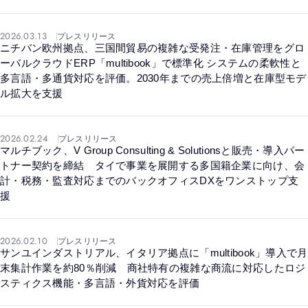
2026.03.13
プレスリリース
ニチバン欧州拠点、三国間貿易の複雑な受発注・在庫管理をグロ
ーバルクラウドERP「multibook」で標準化 システムの柔軟性と
多言語・多通貨対応を評価。2030年までの売上倍増と在庫型モデ
ル拡大を支援
2026.02.24
プレスリリース
マルチブック、V Group Consulting & Solutionsと販売・導入パー
トナー契約を締結 タイで事業を展開する多国籍企業に向け、会
計・税務・監査対応までのバックオフィスDXをワンストップ支
援
2026.02.10
プレスリリース
サンユインダストリアル、イタリア拠点に「multibook」導入で月
末集計作業を約80％削減 商社特有の複雑な商流に対応したロジ
スティクス機能・多言語・外貨対応を評価