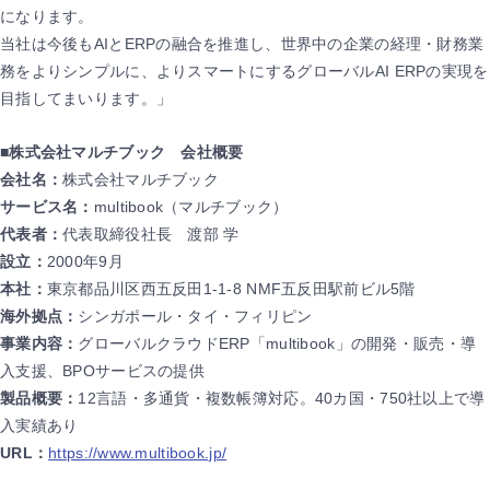
になります。
当社は今後もAIとERPの融合を推進し、世界中の企業の経理・財務業
務をよりシンプルに、よりスマートにするグローバルAI ERPの実現を
目指してまいります。」
■株式会社マルチブック 会社概要
会社名：
株式会社マルチブック
サービス名：
multibook（マルチブック）
代表者：
代表取締役社長 渡部 学
設立：
2000年9月
本社：
東京都品川区西五反田1-1-8 NMF五反田駅前ビル5階
海外拠点：
シンガポール・タイ・フィリピン
事業内容：
グローバルクラウドERP「multibook」の開発・販売・導
入支援、BPOサービスの提供
製品概要：
12言語・多通貨・複数帳簿対応。40カ国・750社以上で導
入実績あり
URL：
https://www.multibook.jp/