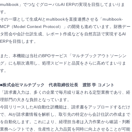
multibook」でつなぐグローバルAI ERPの実現を目指してまいりま
す。
その一環として生成AIとmultibookを直接連携させる「multibook-
MCP（Model Context Protocol）」の開発も進めています。財務デー
タ照会や会計仕訳生成、レポート作成などを自然言語で実現するAI
ERPを目指します。
また、本機能は当社のBPOサービス「マルチブックアウトソーシン
グ」にも順次適用し、処理スピードと品質をさらに高めてまいりま
す。
■株式会社マルチブック 代表取締役社長 渡部 学 コメント
「請求書入力は、多くの企業で毎月繰り返される定型業務であり、経
理部門の大きな負担となっています。
今回リリースしたAI自動仕訳機能は、請求書をアップロードするだけ
で、AIが請求書情報を解析し、取引先の特定から会計仕訳の作成まで
を自動化します。これにより、経理担当者は入力作業から確認・判断
業務へシフトでき、生産性と入力品質を同時に向上させることが可能