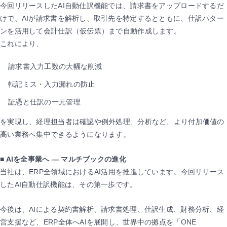
今回リリースしたAI自動仕訳機能では、請求書をアップロードするだ
けで、AIが請求書を解析し、取引先を特定するとともに、仕訳パター
ンを活用して会計仕訳（仮伝票）まで自動作成します。
これにより、
請求書入力工数の大幅な削減
転記ミス・入力漏れの防止
証憑と仕訳の一元管理
を実現し、経理担当者は確認や例外処理、分析など、より付加価値の
高い業務へ集中できるようになります。
■ AIを全事業へ ― マルチブックの進化
当社は、ERP全領域におけるAI活用を推進しています。今回リリース
したAI自動仕訳機能は、その第一歩です。
今後は、AIによる契約書解析、請求書処理、仕訳生成、財務分析、経
営支援など、ERP全体へAIを展開し、世界中の拠点を「ONE