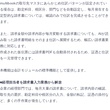
multibookの取引先マスタにあらかじめ仕訳パターンが設定されてい
る場合は、勘定科目、税区分、部門などを自動設定し、毎月発生する
定型的な請求書については、確認のみで仕訳を完成させることができ
ます。
また、請求金額や請求内容が毎月変動する請求書についても、AIが読
み取った請求書明細をそのまま仕訳へ展開するため、幅広い請求書業
務に対応します。
作成された仮伝票には請求書PDFも自動添付されるため、証憑と仕訳
を一元管理できます。
本機能は会計モジュールの標準機能として提供します。
■経理担当者を請求書入力業務から解放
企業の経理部門では、毎月大量の請求書について、請求内容の確認、
取引先の選択、勘定科目や税区分の入力、金額の転記、証憑の添付な
ど、多くの手作業が発生しています。