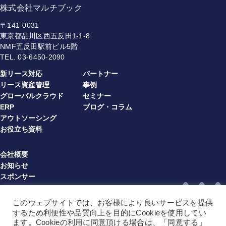
株式会社マルチブック
〒141-0031
東京都品川区西五反田1-1-8
NMF五反田駅前ビル5階
TEL.
03-6450-2090
新リース対応
パートナー
リース資産管理
事例
グローバルクラウド
セミナー
ERP
ブログ・コラム
アウトソーシング
お役立ち資料
会社概要
お知らせ
スポンサー
プライバシーポリシー
情報セキュリティ方針
このウェブサイトでは、お客様により良いサービスを提供
利用規約（multibook）（JA）
するため利便性や品質向上を目的にCookieを使用してい
利用規約（multibook）（EN）
ます。Cookieの利用に同意頂ける場合は、「同意する」