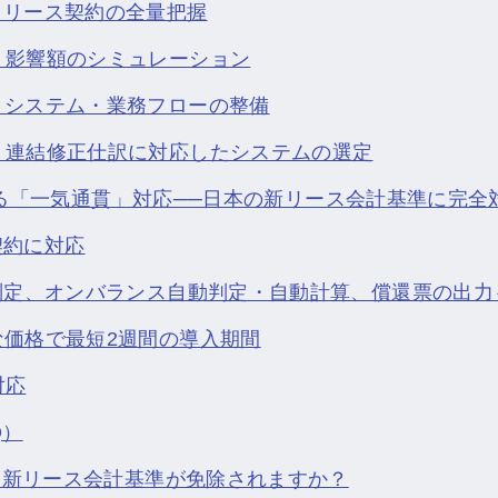
リース契約の全量把握
：影響額のシミュレーション
：システム・業務フローの整備
：連結修正仕訳に対応したシステムの選定
実現する「一気通貫」対応──日本の新リース会計基準に完全
契約に対応
判定、オンバランス自動判定・自動計算、償還票の出力
価格で最短2週間の導入期間
対応
Q）
業は新リース会計基準が免除されますか？