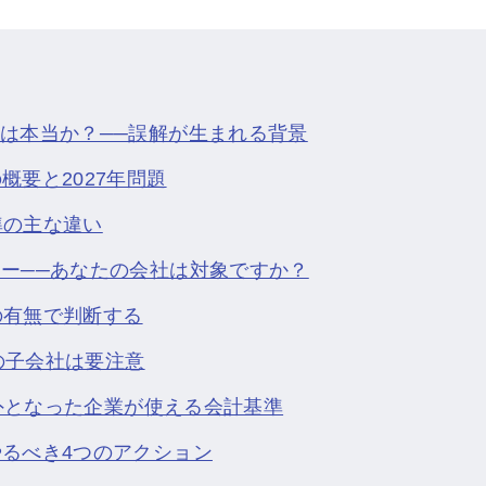
は本当か？──誤解が生まれる背景
概要と2027年問題
準の主な違い
ー──あなたの会社は対象ですか？
査の有無で判断する
業の子会社は要注意
象外となった企業が使える会計基準
るべき4つのアクション