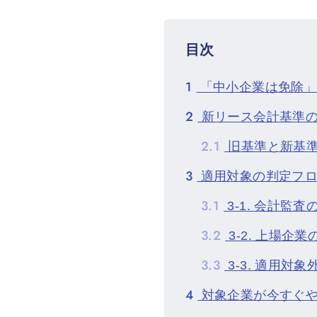
目次
1
「中小企業は免除」
2
新リース会計基準の
2.1
旧基準と新基
3
適用対象の判定フロ
3.1
3-1. 会計監
3.2
3-2. 上場企
3.3
3-3. 適用対
4
対象企業が今すぐや