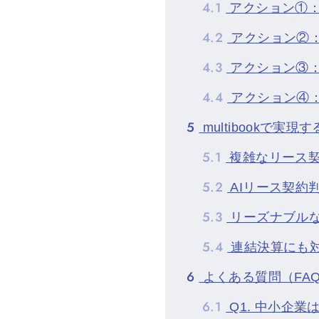
4.1
アクション①：
4.2
アクション②
4.3
アクション③
4.4
アクション④
5
multibookで
5.1
複雑なリース
5.2
AIリース契約
5.3
リーズナブルな
5.4
連結決算にも
6
よくある質問（FA
6.1
Q1. 中小企