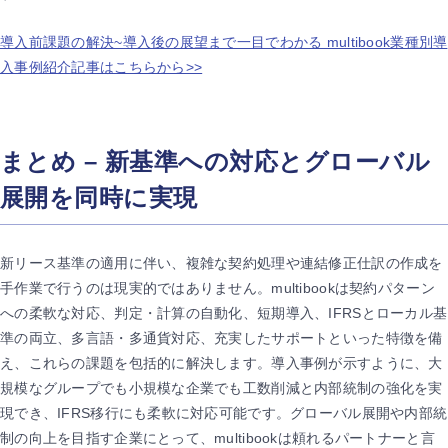
導入前課題の解決~導入後の展望まで一目でわかる multibook業種別導
入事例紹介記事はこちらから>>
まとめ – 新基準への対応とグローバル
展開を同時に実現
新リース基準の適用に伴い、複雑な契約処理や連結修正仕訳の作成を
手作業で行うのは現実的ではありません。multibookは契約パターン
への柔軟な対応、判定・計算の自動化、短期導入、IFRSとローカル基
準の両立、多言語・多通貨対応、充実したサポートといった特徴を備
え、これらの課題を包括的に解決します。導入事例が示すように、大
規模なグループでも小規模な企業でも工数削減と内部統制の強化を実
現でき、IFRS移行にも柔軟に対応可能です。グローバル展開や内部統
制の向上を目指す企業にとって、multibookは頼れるパートナーと言