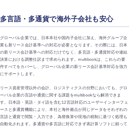
多言語・多通貨で海外子会社も安心
グローバル企業では、日本本社や国内子会社に加え、海外グループ企
業も新リース会計基準への対応が必要となります。その際には、日本
の新リース会計基準への対応だけでなく、多言語・多通貨対応や連結
決算における調整仕訳まで求められます。multibookは、これらの要
件すべてをカバーし、グローバル企業の新リース会計基準対応を強力
にサポートします。
リース資産管理以外の会計、ロジスティクスの分野においても、グロ
ーバル企業の言語や通貨に関する課題をmultibookなら解消できま
す。日本語・英語・タイ語を含む12言語対応のユーザーインターフェ
ースと多通貨機能により、本社と海外拠点が同じデータをそれぞれの
言語と通貨で閲覧・入力でき、為替換算や現地の税制に基づく処理も
自動化されます。多通貨や多言語に対応できず表計算ソフトに頼って