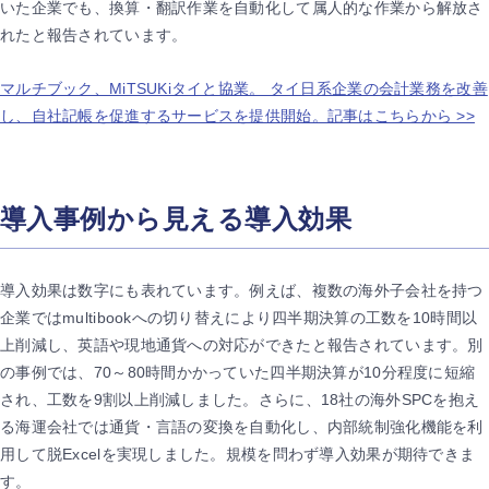
いた企業でも、換算・翻訳作業を自動化して属人的な作業から解放さ
れたと報告されています。
マルチブック、MiTSUKiタイと協業。 タイ日系企業の会計業務を改善
し、自社記帳を促進するサービスを提供開始。記事はこちらから >>
導入事例から見える導入効果
導入効果は数字にも表れています。例えば、複数の海外子会社を持つ
企業ではmultibookへの切り替えにより四半期決算の工数を10時間以
上削減し、英語や現地通貨への対応ができたと報告されています。別
の事例では、70～80時間かかっていた四半期決算が10分程度に短縮
され、工数を9割以上削減しました。さらに、18社の海外SPCを抱え
る海運会社では通貨・言語の変換を自動化し、内部統制強化機能を利
用して脱Excelを実現しました。規模を問わず導入効果が期待できま
す。