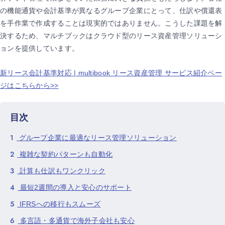
の機能通貨や会計基準が異なるグループ企業にとって、仕訳や償還表
を手作業で作成することは現実的ではありません。こうした課題を解
決するため、マルチブックはクラウド型のリース資産管理ソリューシ
ョンを提供しています。
新リース会計基準対応 | multibook リース資産管理 サービス紹介ペー
ジはこちらから>>
目次
1
グループ企業に最適なリース管理ソリューション
2
複雑な契約パターンも自動化
3
計算も仕訳もワンクリック
4
最短2週間の導入と安心のサポート
5
IFRSへの移行もスムーズ
6
多言語・多通貨で海外子会社も安心