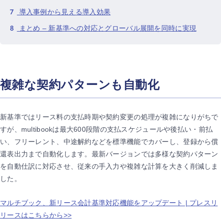
7
導入事例から見える導入効果
8
まとめ – 新基準への対応とグローバル展開を同時に実現
複雑な契約パターンも自動化
新基準ではリース料の支払時期や契約変更の処理が複雑になりがちで
すが、multibookは最大600段階の支払スケジュールや後払い・前払
い、フリーレント、中途解約などを標準機能でカバーし、登録から償
還表出力まで自動化します。最新バージョンでは多様な契約パターン
を自動仕訳に対応させ、従来の手入力や複雑な計算を大きく削減しま
した。
マルチブック、新リース会計基準対応機能をアップデート | プレスリ
リースはこちらから>>