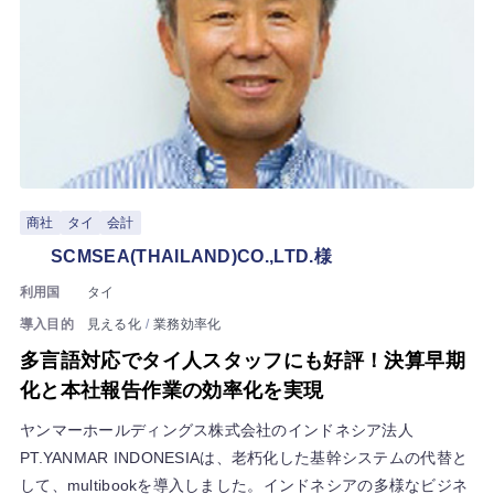
商社
タイ
会計
SCMSEA(THAILAND)CO.,LTD.様
利用国
タイ
導入目的
見える化
業務効率化
多言語対応でタイ人スタッフにも好評！決算早期
化と本社報告作業の効率化を実現
ヤンマーホールディングス株式会社のインドネシア法人
PT.YANMAR INDONESIAは、老朽化した基幹システムの代替と
して、multibookを導入しました。インドネシアの多様なビジネ