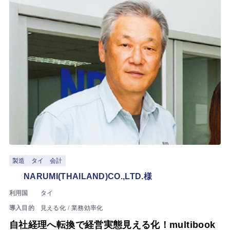
製造
タイ
会計
NARUMI(THAILAND)CO.,LTD.様
利用国
タイ
導入目的
見える化
業務効率化
自社経理へ転換で経営実態見える化！multibook