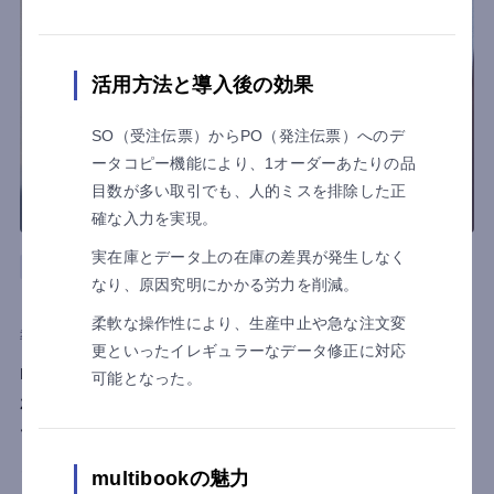
活用方法と導入後の効果
SO（受注伝票）からPO（発注伝票）へのデ
ータコピー機能により、1オーダーあたりの品
目数が多い取引でも、人的ミスを排除した正
確な入力を実現。
実在庫とデータ上の在庫の差異が発生しなく
商社
ロジスティクス
なり、原因究明にかかる労力を削減。
日本ECOTS株式会社
柔軟な操作性により、生産中止や急な注文変
導入目的
業務効率化
更といったイレギュラーなデータ修正に対応
multibook導入で「経理工数を3分の1」に削減。
可能となった。
わずか3ヶ月、バックオフィス2名体制で基幹シス
テムを刷新し、会計の内製化を実現
タイをはじめ海外取引を多く抱える産業機械の専門商社、日本
multibookの魅力