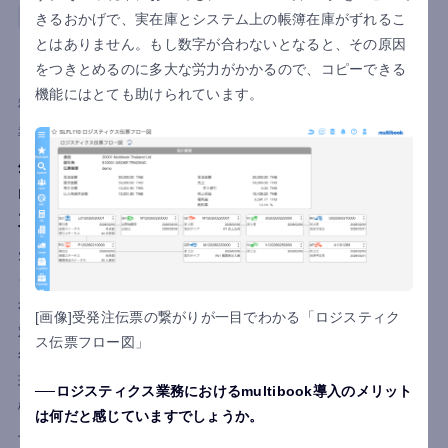
製造
ベトナム
会計
ロジスティクス
きるおかげで、実在庫とシステム上の帳簿在庫がずれるこ
とはありません。もし数字が合わないとなると、その原因
SHOWA VIETNAM CO., LTD./SHOWA TECH
をつきとめるのに多大な労力がかかるので、コピーできる
VIETNAM CO., LTD.
機能にはとても助けられています。
利用国
ベトナム
導入目的
業務負担軽減
基幹業務システム化
内部統制強化
生産管理から会計まで一気通貫！
multibook×BBSの協業が支えたベトナム拠点の
立ち上げ
SHOWA VIETNAM / SHOWA TECH VIETNAMは、グローバルク
ラウドERP「multibook」の会計・ロジスティクス機能と、BBS
社の原価・生産管理システムを導入。ガバナンス確保、多言語
[画像]受発注伝票の繋がりが一目でわかる「ロジスティク
対応、スモールスタートの要件に適合し採用されました。導入
ス伝票フロー図」
後は会計・販売・原価管理が統合され、月次決算7営業日を実
現。本社とのデータ共有体制も強化され、短期間でのシステム
ロジスティクス業務におけるmultibook導入のメリット
構築により業務を効率化。経理・生産体制が安定し、技術向
は何だと感じていますでしょうか。
上・生産拡大へ注力できる環境を整備しました。