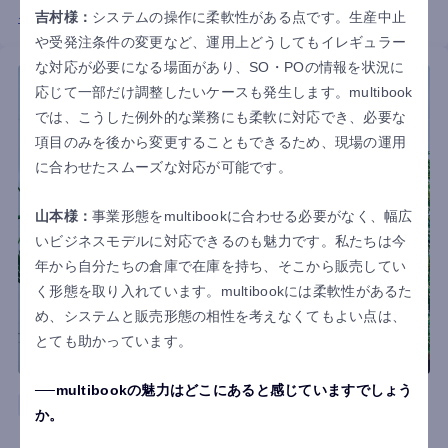
吉村様：
システムの操作に柔軟性がある点です。生産中止
インタビュー詳細はこちら
や受発注条件の変更など、運用上どうしてもイレギュラー
な対応が必要になる場面があり、SO・POの情報を状況に
応じて一部だけ調整したいケースも発生します。multibook
では、こうした例外的な業務にも柔軟に対応でき、必要な
項目のみを後から変更することもできるため、現場の運用
に合わせたスムーズな対応が可能です。
山本様：
事業形態をmultibookに合わせる必要がなく、幅広
いビジネスモデルに対応できるのも魅力です。私たちは今
年から自分たちの倉庫で在庫を持ち、そこから販売してい
く形態を取り入れています。multibookには柔軟性があるた
め、システムと販売形態の相性を考えなくてもよい点は、
とても助かっています。
multibookの魅力はどこにあると感じていますでしょう
商社
ベトナム
香港
中国
見える化
か。
株式会社明成商会