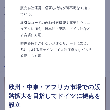
ECOTS株式会社。同社のバックオフィスでは、販売管理と会計
処理をそれぞれ別のシステムで運用しており、二重入力による
販売会社運営に必要な機能が過不足なく揃っ
工数の増加や数値の分散管理による非効率が長年の課題となっ
ている。
ていました。2023年のインボイス制度施行を見据え、同年に
取引先コードの自動検索機能や充実したマニ
multibookを導入。バックオフィス2名体制、わずか3ヶ月という
ュアルに加え、日本語・英語・ドイツ語など
短期間での導入を経て、会計業務の内製化と経理業務に必要な
多言語に対応。
工数（人員ベース）を従来比約3分の1まで削減し、業務効率化
時差を感じさせない迅速なサポートに加え、
を実現しました。今回は同社経理財務部の塩崎様とロジスティ
EUにおける電子インボイス制度導入などの法
クスご担当者の大須賀様に、multibook導入の経緯から活用効
改正にも対応。
果、今後の展望まで詳しくお話を伺いました。
インタビュー詳細はこちら
欧州・中東・アフリカ市場での販
路拡大を目指してドイツに拠点を
設立