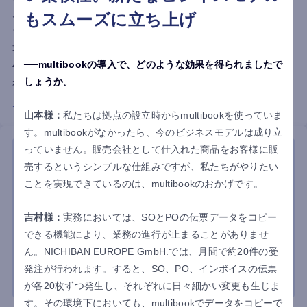
ムでは外貨・多言語に対応できず、転記作業の負担や業務のブ
もスムーズに立ち上げ
ラックボックス化が課題に。multibook導入後は受発注から請
求・支払いまでを一元管理できるようになり、月末集計時間を
multibookの導入で、どのような効果を得られましたで
40時間から8時間へ削減。複雑な商流も伝票フロー図で可視化さ
しょうか。
れ、チームで共有できる運用体制を実現しました。
インタビュー詳細はこちら
山本様：
私たちは拠点の設立時からmultibookを使っていま
す。multibookがなかったら、今のビジネスモデルは成り立
っていません。販売会社として仕入れた商品をお客様に販
売するというシンプルな仕組みですが、私たちがやりたい
ことを実現できているのは、multibookのおかげです。
吉村様：
実務においては、SOとPOの伝票データをコピー
できる機能により、業務の進行が止まることがありませ
ん。NICHIBAN EUROPE GmbH.では、月間で約20件の受
発注が行われます。すると、SO、PO、インボイスの伝票
が各20枚ずつ発生し、それぞれに日々細かい変更も生じま
す。その環境下においても、multibookでデータをコピーで