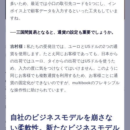
多いため、最近では小口の取引先コードを1つにし、イン
ボイス上で顧客データを入力するといった工夫もしていま
すね。
イタリア
商社
ロジスティクス
三国間貿易となると、通貨の設定も重要でしょうか。
サンユインダストリアル株式会社
吉村様：
私たちの受発注では、ユーロとUSドルの2つの通
利用国
イタリア
貨を使用します。たとえ同じお客様であっても、日本から
導入目的
見える化
業務負担軽減
基幹業務システム化
の出荷ではユーロ、タイからの出荷ではUSドルを使うた
「月末集計時間80%削減」「販売管理業務の属人
め、入力の度に気をつけなくてはいけません。このように
化とブラックボックス化からの脱却」「商社特有
同じお客様でも複数通貨を利用するため、お客様ごとに通
の複雑な商流を可視化」
貨の固定化ができないのですが、multibookのフレキシブル
導入決定から本稼働までわずか1カ月。multibook
な操作性に助けられています。
が支えたイタリア拠点の立ち上げ
欧州EV市場の拡大を見据えてイタリア拠点を設立したサンユイ
ンダストリアル株式会社。現地に常駐社員を置かない運営方針
自社のビジネスモデルを崩さな
のため、日本からリモートで受発注・在庫・資金管理を行う体
い柔軟性。新たなビジネスモデル
制づくりが必要でした。しかし既存の国内向け販売管理システ