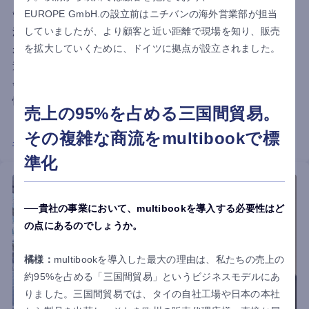
EUROPE GmbH.の設立前はニチバンの海外営業部が担当
管理を表計算ソフトで行う体制に限界が生じ、入力ミスや請求
していましたが、より顧客と近い距離で現場を知り、販売
漏れ、在庫・残高のリアルタイム把握が困難になるなどの課題
を拡大していくために、ドイツに拠点が設立されました。
が顕在化しました。内部統制強化も見据え、ドル建てを含む多
通貨対応と日本語UIを評価しmultibookを導入。受注から請求、
会計までを一元化し、業務負担とミスを削減。リアルタイムな
情報共有を実現し、属人化の解消と管理体制の強化につなげま
売上の95%を占める三国間貿易。
した。
その複雑な商流をmultibookで標
インタビュー詳細はこちら
準化
貴社の事業において、multibookを導入する必要性はど
の点にあるのでしょうか。
橘様：
multibookを導入した最大の理由は、私たちの売上の
約95%を占める「三国間貿易」というビジネスモデルにあ
りました。三国間貿易では、タイの自社工場や日本の本社