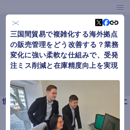
ホーム
導入事例
ホーム
三国間貿易で複雑化する海外拠点
導入事例
サービス
の販売管理をどう改善する？業務
導入事例
変化に強い柔軟な仕組みで、受発
セミナー
サービス資料ダウンロード
注ミス削減と在庫精度向上を実現
会社概要
デモリクエスト
世界40カ国以上＆750社以上のお客様に
ご利用いただいております