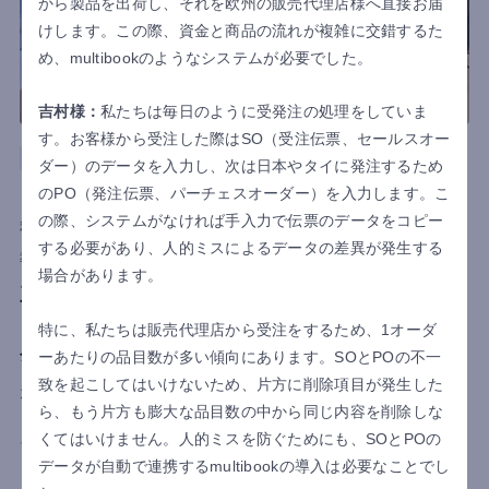
から製品を出荷し、それを欧州の販売代理店様へ直接お届
けします。この際、資金と商品の流れが複雑に交錯するた
め、multibookのようなシステムが必要でした。
吉村様：
私たちは毎日のように受発注の処理をしていま
す。お客様から受注した際はSO（受注伝票、セールスオー
ドイツ
製造
商社
ロジスティクス
ダー）のデータを入力し、次は日本やタイに発注するため
NICHIBAN EUROPE GmbH
のPO（発注伝票、パーチェスオーダー）を入力します。こ
の際、システムがなければ手入力で伝票のデータをコピー
利用国
ドイツ
する必要があり、人的ミスによるデータの差異が発生する
導入目的
業務負担軽減
場合があります。
三国間貿易で複雑化する海外拠点の販売管理をど
う改善する？業務変化に強い柔軟な仕組みで、受
特に、私たちは販売代理店から受注をするため、1オーダ
発注ミス削減と在庫精度向上を実現
ーあたりの品目数が多い傾向にあります。SOとPOの不一
致を起こしてはいけないため、片方に削除項目が発生した
1918年の創業以来、粘着テープのパイオニアとして日本の産業
ら、もう片方も膨大な品目数の中から同じ内容を削除しな
と生活を支えてきたニチバン株式会社。「セロテープ®」や「ケ
くてはいけません。人的ミスを防ぐためにも、SOとPOの
アリーヴ™」といった製品は、今や日本人の生活に欠かせない
データが自動で連携するmultibookの導入は必要なことでし
ものとなっています。そんなニチバン株式会社が欧州市場の拠