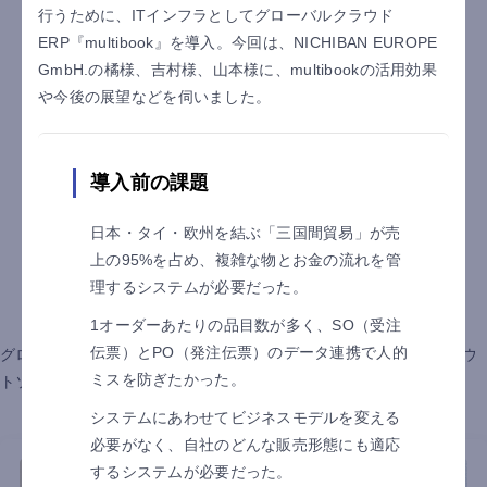
行うために、ITインフラとしてグローバルクラウド
ERP『multibook』を導入。今回は、NICHIBAN EUROPE
GmbH.の橘様、吉村様、山本様に、multibookの活用効果
や今後の展望などを伺いました。
導入前の課題
日本・タイ・欧州を結ぶ「三国間貿易」が売
上の95%を占め、複雑な物とお金の流れを管
理するシステムが必要だった。
導入事例
1オーダーあたりの品目数が多く、SO（受注
伝票）とPO（発注伝票）のデータ連携で人的
グローバルクラウドERP multibook・リース資産管理システム・アウ
ミスを防ぎたかった。
トソーシングサービスの導入事例をご紹介します。
システムにあわせてビジネスモデルを変える
必要がなく、自社のどんな販売形態にも適応
するシステムが必要だった。