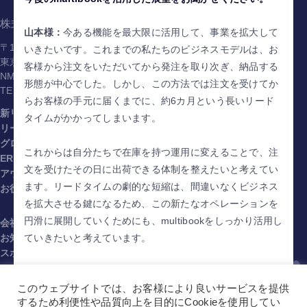
株式会社マルチブック
山本様：
今ある機能を最大限に活用して、事業を拡大して
〒141-0031
いきたいです。これまでの私たちのビジネスモデルは、お
東京都品川区西五反田1-1-8
客様から注文をいただいてから発注を取り次ぎ、納品する
NMF五反田駅前ビル5階
形態が中心でした。しかし、この方法では注文を受けてか
TEL.
03-6450-2090
らお客様の手元に届くまでに、約6カ月という長いリード
新リース対応
パートナー
タイムがかかってしまいます。
リース資産管理
事例
グローバルクラウド
セミナー
これからは自分たちで在庫を持つ運用に変えることで、注
ERP
ブログ・コラム
文を受けたその日に出荷できる体制を整えたいと考えてい
アウトソーシング
ます。リードタイムの劇的な短縮は、間違いなくビジネス
お役立ち資料
を拡大させる鍵になるため、この新たなオペレーションを
円滑に展開していくためにも、multibookをしっかり活用し
会社概要
お知らせ
ていきたいと考えています。
スポンサー
プライバシーポリシー
橘様：
ニチバンヨーロッパは2020年10月に設立されまし
情報セキュリティ方針
た。現在は、10年目を迎える2030年に向けてどのような
このウェブサイトでは、お客様により良いサービスを提供
利用規約（multibook）（JA）
するため利便性や品質向上を目的にCookieを使用してい
戦略を立てるかを議論しているところです。大きな目標と