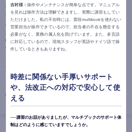
吉村様：
操作やメンテナンスが簡単な点です。マニュアル
利用国
香港
中国
ベトナム
を見れば操作方法は理解できますし、実際に講習もしてい
導入目的
業務負担軽減
内部統制強化
ただけました。私の不在時には、普段multibookを使わない
表計算ソフトによる管理から脱却し、海外拠点の
営業担当が操作できているので、担当者の不在を懸念する
月次決算を最大3営業日短縮！
必要がなく、業務の属人化を防げています。また、多言語
multibook「見える化プラン」導入で、業務効率
に対応しているので、現地スタッフが英語やドイツ語で操
化と内部統制強化を同時に実現
作しているときもありますね。
創業90年以上の歴史を持つ商社である株式会社明成商会は、海
外拠点の会計管理効率化と内部統制強化を目的に、multibookの
「見える化プラン」を導入。既存ERPを活かした連携により、
時差に関係ない手厚いサポート
月次決算業務の標準化・自動化を実現し、作業時間を最大3営業
や、法改正への対応で安心して使
日短縮。本社経理部門の業務負担軽減や、現地の会計管理の透
明化により、内部統制強化を実現しました。
える
インタビュー詳細はこちら
講習のお話がありましたが、マルチブックのサポート体
制はどのように感じていますでしょうか。