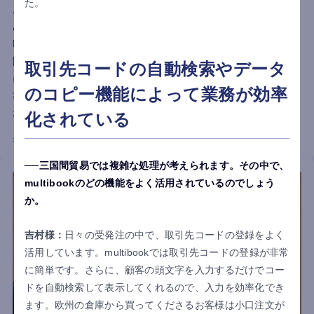
た。
点として2020年に設立したのが、ドイツのデュッセルドルフに
あるNICHIBAN EUROPE GmbH.です。
欧州全域からアフリカ、中東までをカバーする同社は、「三国
間貿易」の販売形態をとっており、運営を効率的に行うため
取引先コードの自動検索やデータ
に、ITインフラとしてグローバルクラウドERP『multibook』を
のコピー機能によって業務が効率
導入。今回は、NICHIBAN EUROPE GmbH.の橘様、吉村様、山
本様に、multibookの活用効果や今後の展望などを伺いました。
化されている
インタビュー詳細はこちら
三国間貿易では複雑な処理が考えられます。その中で、
multibookのどの機能をよく活用されているのでしょう
か。
吉村様：
日々の受発注の中で、取引先コードの登録をよく
活用しています。multibookでは取引先コードの登録が非常
に簡単です。さらに、顧客の頭文字を入力するだけでコー
ドを自動検索して表示してくれるので、入力を効率化でき
ます。欧州の倉庫から買ってくださるお客様は小口注文が