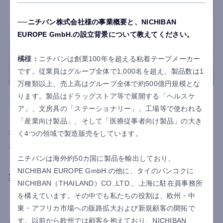
ニチバン株式会社様の事業概要と、NICHIBAN
EUROPE GmbH.の設立背景について教えてください。
橘様：
ニチバンは創業100年を超える粘着テープメーカー
です。従業員はグループ全体で1,000名を超え、製品数は1
万種類以上、売上高はグループ全体で約500億円規模とな
ります。製品はドラッグストア等で展開する「ヘルスケ
その他
アメリカ
会計
ロジスティクス
ア」、文房具の「ステーショナリー」、工場等で使われる
株式会社エスケイジャパン
「産業向け製品」、そして「医療従事者向け製品」の大き
利用国
く4つの領域で製造販売をしています。
アメリカ
導入目的
見える化
内部統制強化
ニチバンは海外約50カ国に製品を輸出しており、
日本のキャラクターグッズを世界に届ける上場企
NICHIBAN EUROPE GmbH.の他に、タイのバンコクに
業が直面した、 アメリカ拠点における表計算ソフ
NICHIBAN（THAILAND）CO.,LTD.、上海に駐在員事務所
トでの会計・販売管理の限界と、その解決策
を構えています。その中でも私たちの役割は、欧州・中
東・アフリカ市場への販路拡大および新規顧客の開拓で
クレーンゲーム景品やキャラクター雑貨を企画販売する株式会
す。以前から欧州では顧客を抱えており、NICHIBAN
社エスケイジャパン。アメリカ拠点の成長に伴い、会計・販売