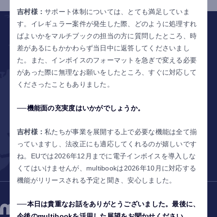
1
2
3
…
6
吉村様：
サポート体制については、とても満足していま
す。イレギュラー案件が発生した際、どのように処理すれ
ばよいかをマルチブックの担当の方に質問したところ、時
差があるにもかかわらず当日中に返答してくださいまし
で
た。また、インボイスのフォーマットを急ぎで変える必要
世界をひとつに
があった際に無理なお願いをしたところ、すぐに対応して
サービス資料ダウンロード
くださったこともありました。
見積もり依頼 /
お問い合わせはこちら
機能面の充実度はいかがでしょうか。
デモリクエスト
吉村様：
私たちが事業を展開する上で必要な機能は全て揃
っていますし、法改正にも適応してくれるのが嬉しいです
ね。EUでは2026年12月までに電子インボイスを導入しな
くてはいけませんが、multibookは2026年10月に対応する
機能がリリースされる予定と聞き、安心しました。
本日は貴重なお話をありがとうございました。最後に、
今後のmultibookを活用した展望をお聞かせください。