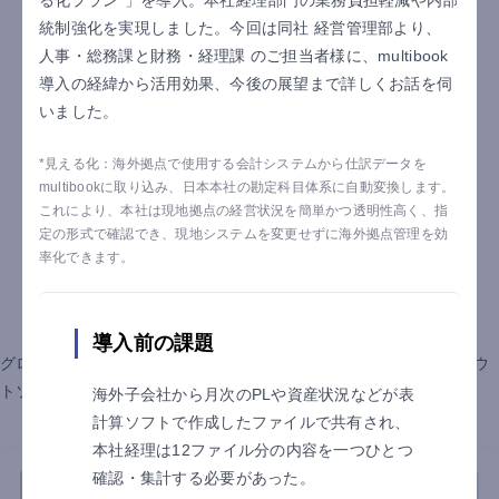
る化プラン*」を導入。本社経理部門の業務負担軽減や内部
統制強化を実現しました。今回は同社 経営管理部より、
人事・総務課と財務・経理課 のご担当者様に、multibook
導入の経緯から活用効果、今後の展望まで詳しくお話を伺
いました。
*見える化：海外拠点で使用する会計システムから仕訳データを
multibookに取り込み、日本本社の勘定科目体系に自動変換します。
これにより、本社は現地拠点の経営状況を簡単かつ透明性高く、指
定の形式で確認でき、現地システムを変更せずに海外拠点管理を効
率化できます。
導入事例
導入前の課題
グローバルクラウドERP multibook・リース資産管理システム・アウ
トソーシングサービスの導入事例をご紹介します。
海外子会社から月次のPLや資産状況などが表
計算ソフトで作成したファイルで共有され、
本社経理は12ファイル分の内容を一つひとつ
確認・集計する必要があった。