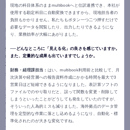
現地の科目体系のままmultibookへと仕訳連携でき、本社が
製造
ベトナム
会計
ロジスティクス
使用する勘定科目に自動変換できますから、現地担当者の
SHOWA VIETNAM CO., LTD./SHOWA TECH
負担もかかりません。私たちもボタン一つ二つ押すだけで
VIETNAM CO., LTD.
必要なデータを閲覧したり、出力したりできるようにな
利用国
ベトナム
り、業務効率が大幅にあがりました。
導入目的
業務負担軽減
基幹業務システム化
内部統制強化
生産管理から会計まで一気通貫！
どんなところに「見える化」の良さを感じていますか。
multibook×BBSの協業が支えたベトナム拠点の
また、定量的な成果も出ていますでしょうか。
立ち上げ
財務・経理課担当：
はい。multibook利用前と比較して、月
SHOWA VIETNAM / SHOWA TECH VIETNAMは、グローバルク
次決算や経営層への報告資料作成にかかる時間を最大で3
ラウドERP「multibook」の会計・ロジスティクス機能と、BBS
営業日ほど短縮できるようになりました。表計算ソフトの
社の原価・生産管理システムを導入。ガバナンス確保、多言語
ファイルでのやり取りだと、誤って関数を変更・削除して
対応、スモールスタートの要件に適合し採用されました。導入
しまうといったことがどうしても発生していたのですが、
後は会計・販売・原価管理が統合され、月次決算7営業日を実
そういった人為的ミスも減りました。海外拠点のデータ管
現。本社とのデータ共有体制も強化され、短期間でのシステム
理を定型的な作業に落とし込めるようになり、自動化・標
構築により業務を効率化。経理・生産体制が安定し、技術向
準化されたのが大きな変化ですね。
上・生産拡大へ注力できる環境を整備しました。