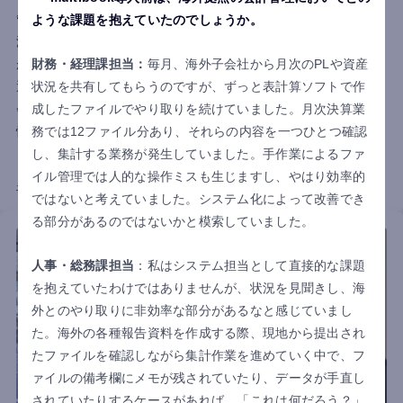
管理を表計算ソフトで行う体制に限界が生じ、入力ミスや請求
ような課題を抱えていたのでしょうか。
漏れ、在庫・残高のリアルタイム把握が困難になるなどの課題
が顕在化しました。内部統制強化も見据え、ドル建てを含む多
財務・経理課担当：
毎月、海外子会社から月次のPLや資産
通貨対応と日本語UIを評価しmultibookを導入。受注から請求、
状況を共有してもらうのですが、ずっと表計算ソフトで作
会計までを一元化し、業務負担とミスを削減。リアルタイムな
成したファイルでやり取りを続けていました。月次決算業
情報共有を実現し、属人化の解消と管理体制の強化につなげま
務では12ファイル分あり、それらの内容を一つひとつ確認
した。
し、集計する業務が発生していました。手作業によるファ
イル管理では人的な操作ミスも生じますし、やはり効率的
インタビュー詳細はこちら
ではないと考えていました。システム化によって改善でき
る部分があるのではないかと模索していました。
人事・総務課担当
：私はシステム担当として直接的な課題
を抱えていたわけではありませんが、状況を見聞きし、海
外とのやり取りに非効率な部分があるなと感じていまし
た。海外の各種報告資料を作成する際、現地から提出され
たファイルを確認しながら集計作業を進めていく中で、フ
ァイルの備考欄にメモが残されていたり、データが手直し
されていたりするケースがあれば、「これは何だろう？」