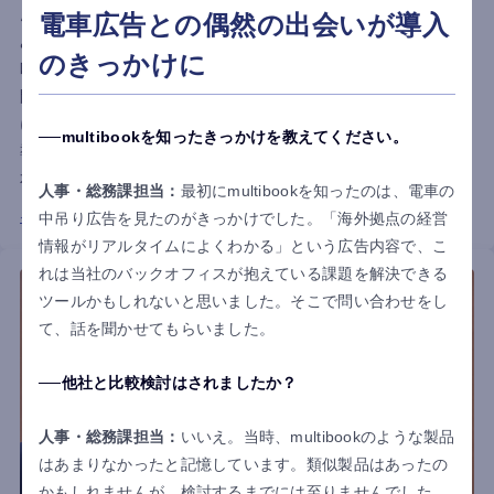
点として2020年に設立したのが、ドイツのデュッセルドルフに
電車広告との偶然の出会いが導入
あるNICHIBAN EUROPE GmbH.です。
のきっかけに
欧州全域からアフリカ、中東までをカバーする同社は、「三国
間貿易」の販売形態をとっており、運営を効率的に行うため
に、ITインフラとしてグローバルクラウドERP『multibook』を
multibookを知ったきっかけを教えてください。
導入。今回は、NICHIBAN EUROPE GmbH.の橘様、吉村様、山
本様に、multibookの活用効果や今後の展望などを伺いました。
人事・総務課担当：
最初にmultibookを知ったのは、電車の
インタビュー詳細はこちら
中吊り広告を見たのがきっかけでした。「海外拠点の経営
情報がリアルタイムによくわかる」という広告内容で、こ
れは当社のバックオフィスが抱えている課題を解決できる
ツールかもしれないと思いました。そこで問い合わせをし
て、話を聞かせてもらいました。
他社と比較検討はされましたか？
人事・総務課担当：
いいえ。当時、multibookのような製品
はあまりなかったと記憶しています。類似製品はあったの
かもしれませんが、検討するまでには至りませんでした。