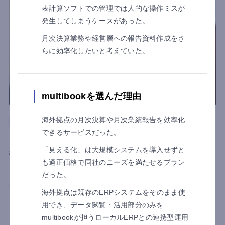
表計算ソフトでの管理では人的な操作ミスが
発生してしまうケースがあった。
月次決算業務や経営層への報告資料作成をさ
らに効率化したいと考えていた。
multibookを選んだ理由
海外拠点の月次決算や月次業績報告を効率化
商社
ロジスティクス
できるサービスだった。
日本ECOTS株式会社
「見える化」は大規模システムを導入せずと
導入目的
業務効率化
も適正価格で同社のニーズを満たせるプラン
multibook導入で「経理工数を3分の1」に削減。
だった。
わずか3ヶ月、バックオフィス2名体制で基幹シス
海外拠点は既存のERPシステムをそのまま使
テムを刷新し、会計の内製化を実現
用でき、データ閲覧・活用部分のみを
タイをはじめ海外取引を多く抱える産業機械の専門商社、日本
multibookが担うローカルERPとの連携型運用