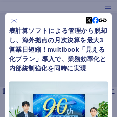
ホーム
導入事例
ホーム
表計算ソフトによる管理から脱却
導入事例
サービス
し、海外拠点の月次決算を最大3
導入事例
営業日短縮！multibook「見える
セミナー
サービス資料ダウンロード
化プラン」導入で、業務効率化と
会社概要
内部統制強化を同時に実現
デモリクエスト
世界40カ国以上＆750社以上のお客様に
ご利用いただいております