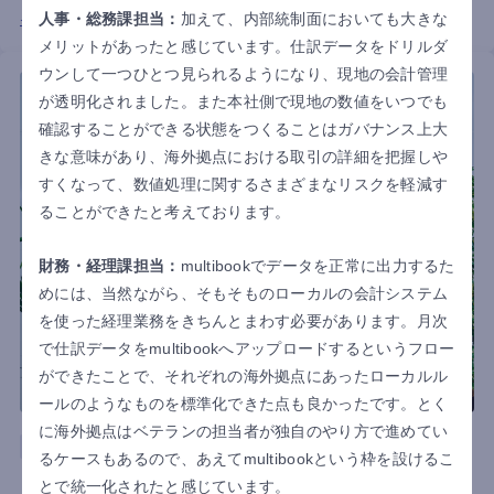
人事・総務課担当：
加えて、内部統制面においても大きな
インタビュー詳細はこちら
メリットがあったと感じています。仕訳データをドリルダ
ウンして一つひとつ見られるようになり、現地の会計管理
が透明化されました。また本社側で現地の数値をいつでも
確認することができる状態をつくることはガバナンス上大
きな意味があり、海外拠点における取引の詳細を把握しや
すくなって、数値処理に関するさまざまなリスクを軽減す
ることができたと考えております。
財務・経理課担当：
multibookでデータを正常に出力するた
めには、当然ながら、そもそものローカルの会計システム
を使った経理業務をきちんとまわす必要があります。月次
で仕訳データをmultibookへアップロードするというフロー
ができたことで、それぞれの海外拠点にあったローカルル
ールのようなものを標準化できた点も良かったです。とく
に海外拠点はベテランの担当者が独自のやり方で進めてい
商社
ベトナム
香港
中国
見える化
るケースもあるので、あえてmultibookという枠を設けるこ
株式会社明成商会
とで統一化されたと感じています。