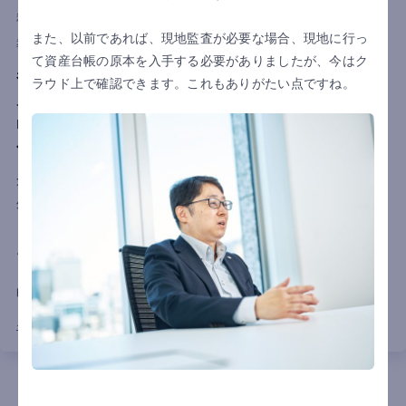
利用国
香港
中国
ベトナム
また、以前であれば、現地監査が必要な場合、現地に行っ
導入目的
業務負担軽減
内部統制強化
て資産台帳の原本を入手する必要がありましたが、今はク
表計算ソフトによる管理から脱却し、海外拠点の
ラウド上で確認できます。これもありがたい点ですね。
月次決算を最大3営業日短縮！
multibook「見える化プラン」導入で、業務効率
化と内部統制強化を同時に実現
創業90年以上の歴史を持つ商社である株式会社明成商会は、海
外拠点の会計管理効率化と内部統制強化を目的に、multibookの
「見える化プラン」を導入。既存ERPを活かした連携により、
月次決算業務の標準化・自動化を実現し、作業時間を最大3営業
日短縮。本社経理部門の業務負担軽減や、現地の会計管理の透
明化により、内部統制強化を実現しました。
インタビュー詳細はこちら