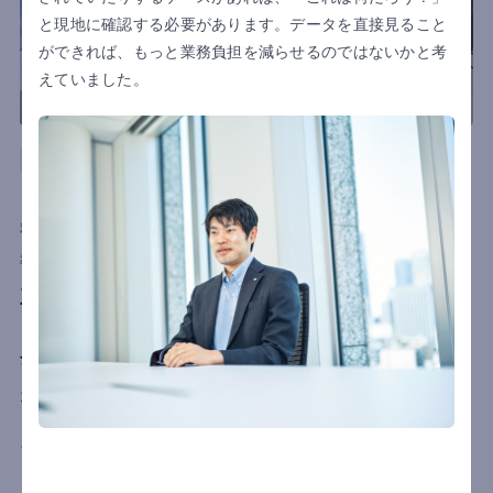
と現地に確認する必要があります。データを直接見ること
ができれば、もっと業務負担を減らせるのではないかと考
えていました。
ドイツ
製造
商社
ロジスティクス
NICHIBAN EUROPE GmbH
利用国
ドイツ
導入目的
業務負担軽減
三国間貿易で複雑化する海外拠点の販売管理をど
う改善する？業務変化に強い柔軟な仕組みで、受
発注ミス削減と在庫精度向上を実現
1918年の創業以来、粘着テープのパイオニアとして日本の産業
と生活を支えてきたニチバン株式会社。「セロテープ®」や「ケ
アリーヴ™」といった製品は、今や日本人の生活に欠かせない
ものとなっています。そんなニチバン株式会社が欧州市場の拠