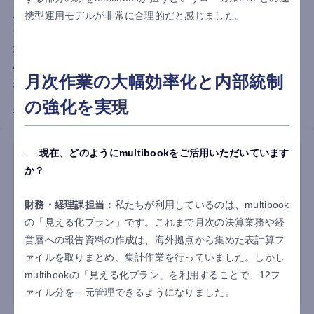
ムでは外貨・多言語に対応できず、転記作業の負担や業務のブ
携型運用モデルが非常に合理的だと感じました。
ラックボックス化が課題に。multibook導入後は受発注から請
求・支払いまでを一元管理できるようになり、月末集計時間を
40時間から8時間へ削減。複雑な商流も伝票フロー図で可視化さ
月次作業の大幅効率化と内部統制
れ、チームで共有できる運用体制を実現しました。
の強化を実現
インタビュー詳細はこちら
現在、どのようにmultibookをご活用いただいています
か？
財務・経理課担当：
私たちが利用しているのは、multibook
の「見える化プラン」です。これまで月次の決算業務や経
営層への報告資料の作成は、海外拠点から集めた表計算フ
ァイルを取りまとめ、集計作業を行っていました。しかし
multibookの「見える化プラン」を利用することで、12フ
ァイル分を一元管理できるようになりました。