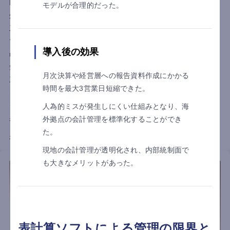
ECOTS株式会社。同社のバックオフィスでは、販売管理と会計
モデルが合理的だった。
処理をそれぞれ別のシステムで運用しており、二重入力による
工数の増加や数値の分散管理による非効率が長年の課題となっ
ていました。2023年のインボイス制度施行を見据え、同年に
導入後の効果
multibookを導入。バックオフィス2名体制、わずか3ヶ月という
短期間での導入を経て、会計業務の内製化と経理業務に必要な
月次決算や経営層への報告資料作成にかかる
工数（人員ベース）を従来比約3分の1まで削減し、業務効率化
時間を最大3営業日短縮できた。
を実現しました。今回は同社経理財務部の塩崎様とロジスティ
クスご担当者の大須賀様に、multibook導入の経緯から活用効
人為的ミスが発生しにくい仕組みとなり、海
果、今後の展望まで詳しくお話を伺いました。
外拠点の会計管理を標準化することができ
た。
インタビュー詳細はこちら
現地の会計管理が透明化され、内部統制面で
も大きなメリットがあった。
表計算ソフトによる管理の限界と