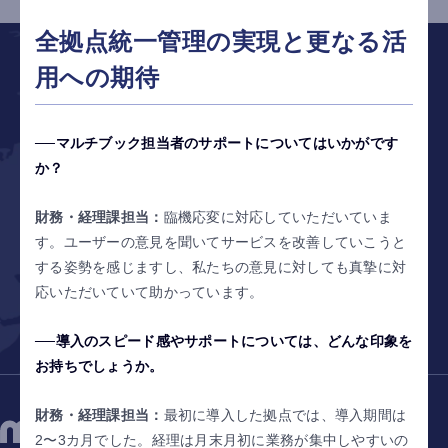
1
2
3
…
6
全拠点統一管理の実現と更なる活
用への期待
で
世界をひとつに
マルチブック担当者のサポートについてはいかがです
サービス資料ダウンロード
か？
見積もり依頼 /
お問い合わせはこちら
財務・経理課担当：
臨機応変に対応していただいていま
す。ユーザーの意見を聞いてサービスを改善していこうと
する姿勢を感じますし、私たちの意見に対しても真摯に対
デモリクエスト
応いただいていて助かっています。
導入のスピード感やサポートについては、どんな印象を
お持ちでしょうか。
財務・経理課担当：
最初に導入した拠点では、導入期間は
2〜3カ月でした。経理は月末月初に業務が集中しやすいの