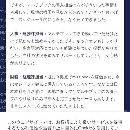
ですが、マルチブックの導入担当の方がそういった事情も
株式会社マルチブック
考慮して、現地の様子を見ながら進めてくださったおかげ
で、スケジュール的にも過不足なく完了できました。
〒141-0031
東京都品川区西五反田1-1-8
NMF五反田駅前ビル5階
人事・総務課担当：
マルチブック主導で動いていただけた
TEL.
03-6450-2090
ので私たちも進めやすかったです。キックオフもしっかり
新リース対応
パートナー
行い、多言語対応についても経験に基づいた提案がありま
リース資産管理
事例
した。当社の状況を鑑みてサポートしてくださり、安心感
グローバルクラウド
セミナー
がありました。
ERP
ブログ・コラム
アウトソーシング
財務・経理課担当：
既に３拠点でmultibookを稼働させ、今
お役立ち資料
はマレーシア拠点に導入しているところです。なかには日
本本社を介さずに、現地スタッフとマルチブックのスタッ
会社概要
フのやり取りのみで導入を完了させたケースもあります。
お知らせ
非常にスムーズに進めていただきました。
スポンサー
プライバシーポリシー
現在はタイ拠点への導入を検討されているそうですね。
情報セキュリティ方針
このウェブサイトでは、お客様により良いサービスを提供
利用規約（multibook）（JA）
するため利便性や品質向上を目的にCookieを使用してい