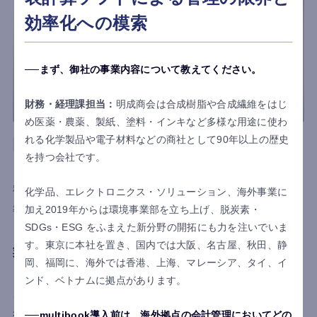
効率化への模索
まず、御社の事業内容について教えてください。
財務・経理課担当：
明成商会は合成樹脂や合成繊維をはじ
め医薬・農薬、製紙、塗料・インキなど多様な用途に使わ
れる化学製品や電子材料などの商社として90年以上の歴史
その他
アメリカ
会計
ロジスティクス
を持つ会社です。
株式会社エスケイジャパン
利用国
アメリカ
化学品、エレクトロニクス・ソリューション、海外事業に
加え2019年からは環境事業部を立ち上げ、脱炭素・
導入目的
見える化
内部統制強化
SDGs・ESG をふまえた新分野の開拓にも力を注いでいま
日本のキャラクターグッズを世界に届ける上場企
す。東京に本社を置き、国内では大阪、名古屋、秋田、静
業が直面した、 アメリカ拠点における表計算ソフ
岡、福岡に、海外では香港、上海、マレーシア、タイ、イ
トでの会計・販売管理の限界と、その解決策
ンド、ベトナムに拠点があります。
クレーンゲーム景品やキャラクター雑貨を企画販売する株式会
社エスケイジャパン。アメリカ拠点の成長に伴い、会計・販売
multibook導入前は、海外拠点の会計管理においてどの