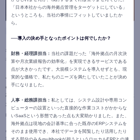
「日本本社からの海外拠点管理をターゲットにしている」
というところも、当社の事情にフィットしていましたか
ら。
イタリア
商社
ロジスティクス
導入の決め手となったポイントは何でしたか？
サンユインダストリアル株式会社
利用国
イタリア
財務・経理課担当：
当社の課題だった「海外拠点の月次決
導入目的
見える化
業務負担軽減
基幹業務システム化
算や月次業績報告の効率化」を実現できるサービスである
点が大きかったです。大規模システムを導入せずとも、現
「月末集計時間80%削減」「販売管理業務の属人
実的な価格で、私たちのニーズを満たしていたことが決め
化とブラックボックス化からの脱却」「商社特有
手になりました。
の複雑な商流を可視化」
導入決定から本稼働までわずか1カ月。multibook
人事・総務課担当：
私としては、システム設計や専用コン
が支えたイタリア拠点の立ち上げ
ピューターの設置といった直接的な作業コストがかからな
欧州EV市場の拡大を見据えてイタリア拠点を設立したサンユイ
いSaaSという形態であった点も大変助かりました。また、
ンダストリアル株式会社。現地に常駐社員を置かない運営方針
海外拠点は現地の会計基準に合った既存のERPシステムを
のため、日本からリモートで受発注・在庫・資金管理を行う体
そのまま使用でき、本社でデータを閲覧したり活用したり
制づくりが必要でした。しかし既存の国内向け販売管理システ
する部分のみをmultibookが担うというローカルERPとの連