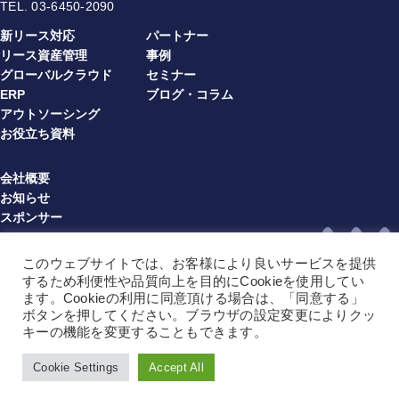
TEL.
03-6450-2090
新リース対応
パートナー
リース資産管理
事例
グローバルクラウド
セミナー
ERP
ブログ・コラム
アウトソーシング
お役立ち資料
会社概要
お知らせ
スポンサー
プライバシーポリシー
情報セキュリティ方針
このウェブサイトでは、お客様により良いサービスを提供
利用規約（multibook）（JA）
するため利便性や品質向上を目的にCookieを使用してい
利用規約（multibook）（EN）
ます。Cookieの利用に同意頂ける場合は、「同意する」
ボタンを押してください。ブラウザの設定変更によりクッ
利用規約（BPO）（JA）
キーの機能を変更することもできます。
利用規約（BPO）（EN）
サイトマップ
Cookie Settings
Accept All
Copyright © 2025 Multibook Limited All Rights Reserved
Language