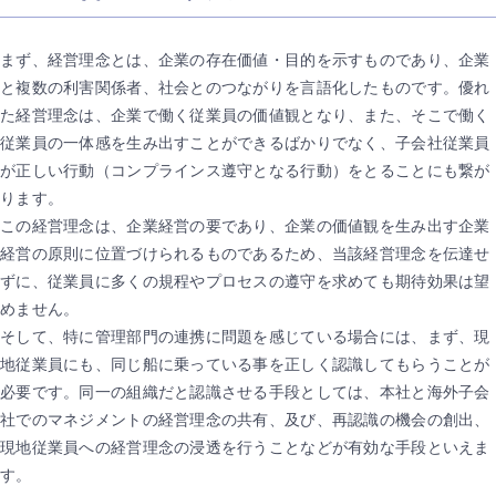
まず、経営理念とは、企業の存在価値・目的を示すものであり、企業
と複数の利害関係者、社会とのつながりを言語化したものです。優れ
た経営理念は、企業で働く従業員の価値観となり、また、そこで働く
従業員の一体感を生み出すことができるばかりでなく、子会社従業員
が正しい行動（コンプラインス遵守となる行動）をとることにも繋が
ります。
この経営理念は、企業経営の要であり、企業の価値観を生み出す企業
経営の原則に位置づけられるものであるため、当該経営理念を伝達せ
ずに、従業員に多くの規程やプロセスの遵守を求めても期待効果は望
めません。
そして、特に管理部門の連携に問題を感じている場合には、まず、現
地従業員にも、同じ船に乗っている事を正しく認識してもらうことが
必要です。同一の組織だと認識させる手段としては、本社と海外子会
社でのマネジメントの経営理念の共有、及び、再認識の機会の創出、
現地従業員への経営理念の浸透を行うことなどが有効な手段といえま
す。