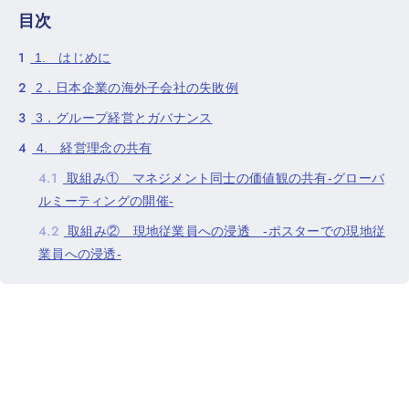
目次
1
1. はじめに
2
2．日本企業の海外子会社の失敗例
3
3．グループ経営とガバナンス
4
4. 経営理念の共有
4.1
取組み① マネジメント同士の価値観の共有-グローバ
ルミーティングの開催-
4.2
取組み② 現地従業員への浸透 -ポスターでの現地従
業員への浸透-