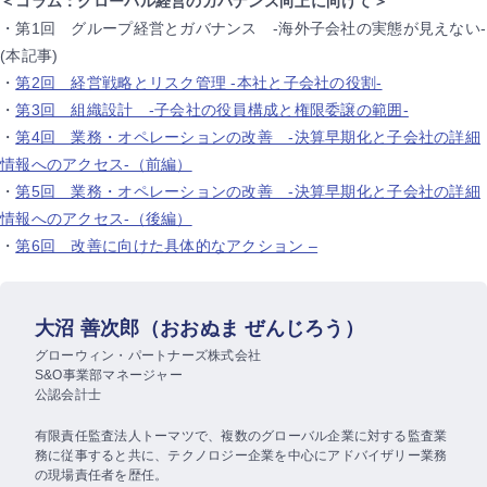
＜コラム：グローバル経営のガバナンス向上に向けて＞
・第1回 グループ経営とガバナンス -海外子会社の実態が見えない-
(本記事)
・
第2回 経営戦略とリスク管理 -本社と子会社の役割-
・
第3回 組織設計 -子会社の役員構成と権限委譲の範囲-
・
第4回 業務・オペレーションの改善 -決算早期化と子会社の詳細
情報へのアクセス-（前編）
・
第5回 業務・オペレーションの改善 -決算早期化と子会社の詳細
情報へのアクセス-（後編）
・
第6回 改善に向けた具体的なアクション –
大沼 善次郎（おおぬま ぜんじろう）
グローウィン・パートナーズ株式会社
S&O事業部マネージャー
公認会計士
有限責任監査法人トーマツで、複数のグローバル企業に対する監査業
務に従事すると共に、テクノロジー企業を中心にアドバイザリー業務
の現場責任者を歴任。