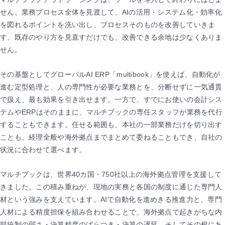
せん。業務プロセス全体を見渡して、AIの活用・システム化・効率化
を図れるポイントを洗い出し、プロセスそのものを改善していきま
す。既存のやり方を見直すだけでも、改善できる余地は少なくありま
せん。
その基盤としてグローバルAI ERP「multibook」を使えば、自動化が
進む定型処理と、人の専門性が必要な業務とを、分断せずに一気通貫
で扱え、最も効果を引き出せます。一方で、すでにお使いの会計シス
テムやERPはそのままに、マルチブックの専任スタッフが業務を代行
することもできます。任せる範囲も、本社の一部業務だけを切り出す
ことも、経理全般や海外拠点までまとめて委ねることもでき、自社の
状況に合わせて選べます。
マルチブックは、世界40カ国・750社以上の海外拠点管理を支援して
きました。この積み重ねが、現地の実務と各国の制度に通じた専門人
材という強みを支えています。AIで自動化を進めきる推進力と、専門
人材による精度担保を組み合わせることで、海外拠点で起きがちな内
部統制の弱さ・決算精度のばらつき・決算の遅延、そしてその根にあ