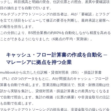
ックし、科目残高と明細の突合、仕訳伝票との照合、差異や要確認項
目の抽出までを自動で行います。
マルチブックアウトソーシングの担当者は、AIが「要確認」とフラグ
を立てた項目をレビューして修正の要否を判断し、最終承認と顧客へ
の報告を担当します。
この分担により、BS照合業務の約80%を自動化しながら精度を高める
ことができるようになりました（6拠点の平均・実測値）。
キャッシュ・フロー計算書の作成を自動化 ─
マレーシアに拠点を持つ企業
multibookから出力した仕訳帳・貸借対照表（BS）・損益計算書
（PL）の3つのデータをもとに、AIが間接法のキャッシュ・フロー計
算書を自動で作成します。営業活動は間接法で、投資・財務活動は仕
訳から実額を集計し、貸借対照表・損益計算書との差異がなくなるま
で自動で照合します。集計の根拠（伝票の摘要）や非資金取引の注記
も自動で生成します。
マルチブックアウトソーシングの担当者は、非資金取引の扱いなど会