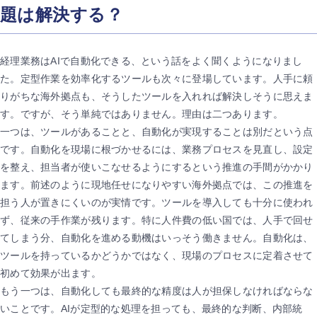
題は解決する？
経理業務はAIで自動化できる、という話をよく聞くようになりまし
た。定型作業を効率化するツールも次々に登場しています。人手に頼
りがちな海外拠点も、そうしたツールを入れれば解決しそうに思えま
す。ですが、そう単純ではありません。理由は二つあります。
一つは、ツールがあることと、自動化が実現することは別だという点
です。自動化を現場に根づかせるには、業務プロセスを見直し、設定
を整え、担当者が使いこなせるようにするという推進の手間がかかり
ます。前述のように現地任せになりやすい海外拠点では、この推進を
担う人が置きにくいのが実情です。ツールを導入しても十分に使われ
ず、従来の手作業が残ります。特に人件費の低い国では、人手で回せ
てしまう分、自動化を進める動機はいっそう働きません。自動化は、
ツールを持っているかどうかではなく、現場のプロセスに定着させて
初めて効果が出ます。
もう一つは、自動化しても最終的な精度は人が担保しなければならな
いことです。AIが定型的な処理を担っても、最終的な判断、内部統