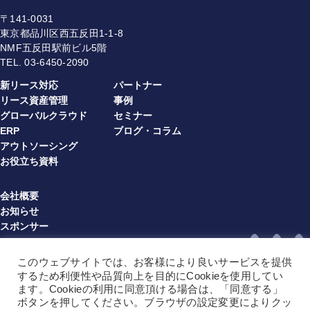
〒141-0031
東京都品川区西五反田1-1-8
NMF五反田駅前ビル5階
TEL.
03-6450-2090
新リース対応
パートナー
リース資産管理
事例
グローバルクラウド
セミナー
ERP
ブログ・コラム
アウトソーシング
お役立ち資料
会社概要
お知らせ
スポンサー
プライバシーポリシー
情報セキュリティ方針
このウェブサイトでは、お客様により良いサービスを提供
利用規約（multibook）（JA）
するため利便性や品質向上を目的にCookieを使用してい
利用規約（multibook）（EN）
ます。Cookieの利用に同意頂ける場合は、「同意する」
ボタンを押してください。ブラウザの設定変更によりクッ
利用規約（BPO）（JA）