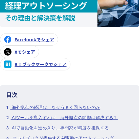
Facebookでシェア
Xでシェア
B！ブックマークでシェア
目次
1
海外拠点の経理は、なぜうまく回らないのか
2
AIツールを導入すれば、海外拠点の問題は解決する？
3
AIで自動化を進めきり、専門家が精度を担保する
4
マルチブックが提供するAI駆動のアウトソーシング