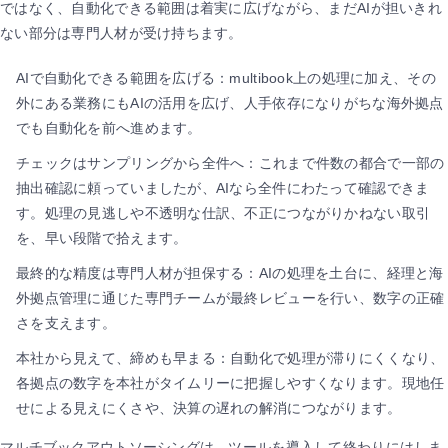
ではなく、自動化できる範囲は着実に広げながら、まだAIが担いきれ
ない部分は専門人材が受け持ちます。
AIで自動化できる範囲を広げる：multibook上の処理に加え、その
外にある業務にもAIの活用を広げ、人手依存になりがちな海外拠点
でも自動化を前へ進めます。
チェックはサンプリングから全件へ：これまで件数の都合で一部の
抽出確認に頼っていましたが、AIなら全件にわたって確認できま
す。処理の見逃しや不透明な仕訳、不正につながりかねない取引
を、早い段階で拾えます。
最終的な精度は専門人材が担保する：AIの処理を土台に、経理と海
外拠点管理に通じた専門チームが最終レビューを行い、数字の正確
さを支えます。
本社から見えて、締めも早まる：自動化で処理が滞りにくくなり、
各拠点の数字を本社がタイムリーに把握しやすくなります。現地任
せによる見えにくさや、決算の遅れの解消につながります。
マルチブックアウトソーシングは、ツールを導入して終わりにはしま