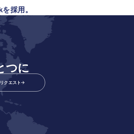
kを採用。
とつに
リクエスト