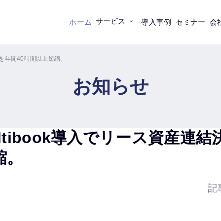
サービス
ホーム
導入事例
セミナー
会
務を年間40時間以上短縮。
お知らせ
ltibook導入でリース資産連
縮。
記