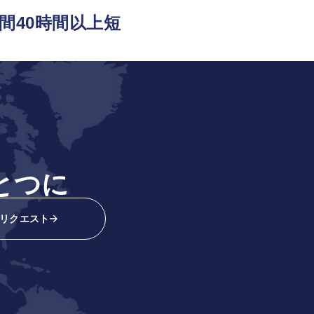
年間40時間以上短
とつに
リクエスト