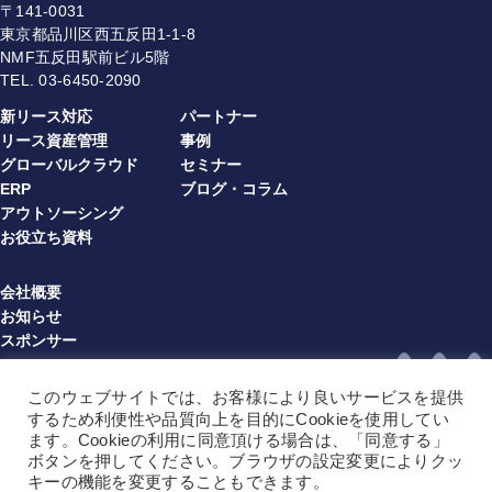
〒141-0031
東京都品川区西五反田1-1-8
NMF五反田駅前ビル5階
TEL.
03-6450-2090
新リース対応
パートナー
リース資産管理
事例
グローバルクラウド
セミナー
ERP
ブログ・コラム
アウトソーシング
お役立ち資料
会社概要
お知らせ
スポンサー
プライバシーポリシー
情報セキュリティ方針
このウェブサイトでは、お客様により良いサービスを提供
利用規約（multibook）（JA）
するため利便性や品質向上を目的にCookieを使用してい
利用規約（multibook）（EN）
ます。Cookieの利用に同意頂ける場合は、「同意する」
ボタンを押してください。ブラウザの設定変更によりクッ
利用規約（BPO）（JA）
キーの機能を変更することもできます。
利用規約（BPO）（EN）