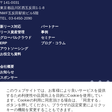
〒141-0031
東京都品川区西五反田1-1-8
NMF五反田駅前ビル5階
TEL.
03-6450-2090
新リース対応
パートナー
リース資産管理
事例
グローバルクラウド
セミナー
ERP
ブログ・コラム
アウトソーシング
お役立ち資料
会社概要
お知らせ
スポンサー
プライバシーポリシー
情報セキュリティ方針
このウェブサイトでは、お客様により良いサービスを提供
利用規約（multibook）（JA）
するため利便性や品質向上を目的にCookieを使用してい
利用規約（multibook）（EN）
ます。Cookieの利用に同意頂ける場合は、「同意する」
ボタンを押してください。ブラウザの設定変更によりクッ
利用規約（BPO）（JA）
キーの機能を変更することもできます。
利用規約（BPO）（EN）