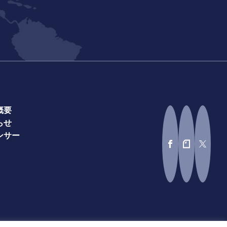
概要
らせ
ンサー
（multibook）（EN）
利用規約（BPO）（JA）