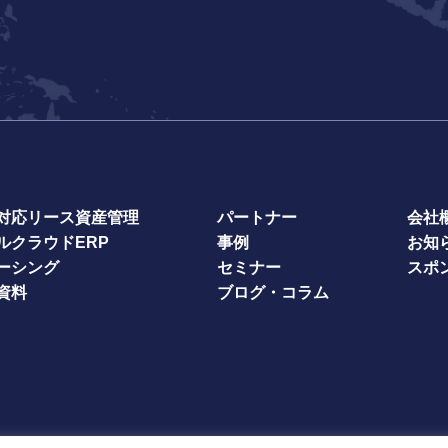
対応
リース資産管理
パートナー
会社
ルクラウド
ERP
事例
お知
ーシング
セミナー
スポ
資料
ブログ・コラム
シーポリシー
情報セキュリティ方針
利用規約（multibook）（JA）
利用規約