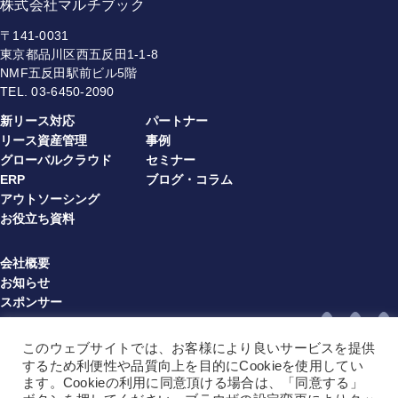
株式会社マルチブック
〒141-0031
東京都品川区西五反田1-1-8
NMF五反田駅前ビル5階
TEL.
03-6450-2090
新リース対応
パートナー
リース資産管理
事例
グローバルクラウド
セミナー
ERP
ブログ・コラム
アウトソーシング
お役立ち資料
会社概要
お知らせ
スポンサー
プライバシーポリシー
情報セキュリティ方針
このウェブサイトでは、お客様により良いサービスを提供
利用規約（multibook）（JA）
するため利便性や品質向上を目的にCookieを使用してい
利用規約（multibook）（EN）
ます。Cookieの利用に同意頂ける場合は、「同意する」