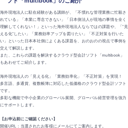
フト「multibook」のご紹介
海外現地法人に駐在経験がある講師が、「不慣れな管理業務に忙殺さ
れている」「本業に専念できない」「日本側法人が現地の事情を全く
理解してくれない！」といった海外現地法人ならではの課題や、「”見
える化”したい」「業務効率アップを図りたい」「不正対策を行いた
い」といった日本本社側によくある課題を、おのおのの視点で事例を
交えて解説します。
また、これらの課題を解決するクラウド型会計ソフト「multibook」
もあわせてご紹介します。
海外現地法人の「見える化」「業務効率化」「不正対策」を実現！
多言語、多通貨、複数帳簿に対応した低価格のクラウド型会計ソフト
です。
多彩な機能で中小企業のグローバル展開、グローバル経営管理を強力
にサポートします。
【お申込前にご確認ください】
開催URL：当選されたお客様にメールにてご案内します。