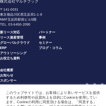
株式会社マルチブック
〒141-0031
東京都品川区西五反田1-1-8
NMF五反田駅前ビル5階
TEL.
03-6450-2090
新リース対応
パートナー
リース資産管理
事例
グローバルクラウド
セミナー
ERP
ブログ・コラム
アウトソーシング
お役立ち資料
会社概要
お知らせ
スポンサー
プライバシーポリシー
情報セキュリティ方針
このウェブサイトでは、お客様により良いサービスを提供
利用規約（multibook）（JA）
するため利便性や品質向上を目的にCookieを使用してい
利用規約（multibook）（EN）
ます。Cookieの利用に同意頂ける場合は、「同意する」