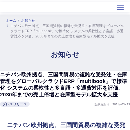
ホーム
お知らせ
ニチバン欧州拠点、三国間貿易の複雑な受発注・在庫管理をグローバル
ホーム
クラウドERP「multibook」で標準化 システムの柔軟性と多言語・多通
貨対応を評価。2030年までの売上倍増と在庫型モデル拡大を支援
サービス
導入事例
お知らせ
セミナー
会社概要
ニチバン欧州拠点、三国間貿易の複雑な受発注・在庫
管理をグローバルクラウドERP「multibook」で標準
化 システムの柔軟性と多言語・多通貨対応を評価。
2030年までの売上倍増と在庫型モデル拡大を支援
記事更新日：2026/03/13
プレスリリース
ニチバン欧州拠点、三国間貿易の複雑な受発