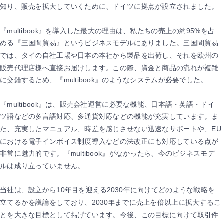
知り、販売を拡大していくために、ドイツに拠点が設立されました。
『multibook』を導入した最大の理由は、私たちの売上の約95%を占
める『三国間貿易』というビジネスモデルにありました。三国間貿易
では、タイの自社工場や日本の本社から製品を出荷し、それを欧州の
販売代理店様へ直接お届けします。この際、資金と商品の流れが複雑
に交錯するため、『multibook』のようなシステムが必要でした。
『multibook』は、販売会社運営に必要な機能、日本語・英語・ドイ
ツ語などの多言語対応、多通貨対応などの機能が充実しています。ま
た、充実したマニュアル、時差を感じさせない迅速なサポートや、EU
における電子インボイス制度導入などの法改正にも対応している点が
非常に魅力的です。『multibook』がなかったら、今のビジネスモデ
ルは成り立っていません。
当社は、設立から10年目を迎える2030年に向けてどのような戦略を
立てるかを議論をしており、2030年までに売上を倍以上に拡大するこ
とを大きな目標として掲げています。今後、この目標に向けて取引件