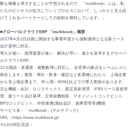
数も物量も増大することが予想されるので、『multibook』には、私
たちのビジネスが拡大していくプロセスにおいて、しっかりと支え続
けてくれるパートナーとしての役割を期待しています。」
■グローバルクラウドERP 「multibook」概要
2027年4月1日以後に開始する事業年度から強制適用となる新リース
会計基準に対応。
導入が速い、処理速度が速い、解決が早い、速さを追求するグローバ
ルクラウドERP。
12カ国語・多通貨・複数帳簿に対応し、全世界の拠点をシームレスに
統合します。製造・商社・飲食・建設など多業種にわたり、上場企業
から非上場企業まで、35ヵ国・600社以上での導入実績があります。
主な機能：会計、ロジスティクス、固定資産管理、IFRSリース資産管
理、新リース会計基準、立替経費精算、マネジメントコックピット、
BPOコックピット、外部連携(連結会計、倉庫管理等)機能
サービス名：「multibook」(マルチブック)
URL：https://www.multibook.jp/
※12の対応言語：