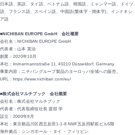
日本語、英語、タイ語、ベトナム語、韓国語、ミャンマー語、ドイツ
語、フランス語、スペイン語、中国語(繁体字・簡体字)、インドネシ
ア語
■NICHIBAN EUROPE GmbH 会社概要
会社名：NICHIBAN EUROPE GmbH
代表者：山本 英治
創業：2020年10月
本社：Immermannstraße 11, 40210 Düsseldorf, Germany
事業内容：ニチバングループ製品のヨーロッパ全域への販売。
URL：https://www.nichiban.com/eu/
■株式会社マルチブック 会社概要
会社名：株式会社マルチブック
代表者：代表取締役社長 渡部 学
設立：2000年9月
本社：東京都品川区西五反田1-1-8 NMF五反田駅前ビル5階
海外拠点：シンガポール ・タイ ・フィリピン