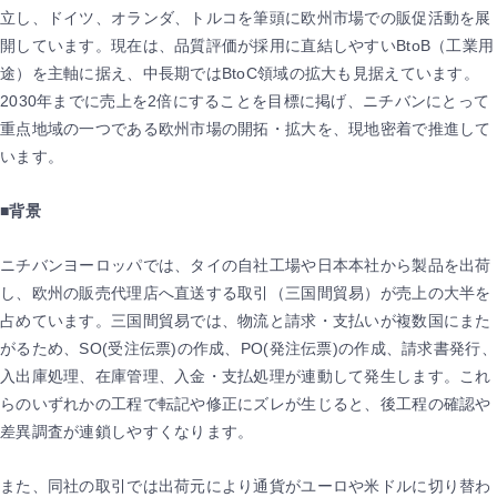
立し、ドイツ、オランダ、トルコを筆頭に欧州市場での販促活動を展
開しています。現在は、品質評価が採用に直結しやすいBtoB（工業用
途）を主軸に据え、中長期ではBtoC領域の拡大も見据えています。
2030年までに売上を2倍にすることを目標に掲げ、ニチバンにとって
重点地域の一つである欧州市場の開拓・拡大を、現地密着で推進して
います。
■
背景
ニチバンヨーロッパでは、タイの自社工場や日本本社から製品を出荷
し、欧州の販売代理店へ直送する取引（三国間貿易）が売上の大半を
占めています。三国間貿易では、物流と請求・支払いが複数国にまた
がるため、SO(受注伝票)の作成、PO(発注伝票)の作成、請求書発行、
入出庫処理、在庫管理、入金・支払処理が連動して発生します。これ
らのいずれかの工程で転記や修正にズレが生じると、後工程の確認や
差異調査が連鎖しやすくなります。
また、同社の取引では出荷元により通貨がユーロや米ドルに切り替わ