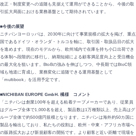
改正・制度変更への追随も見据えて運用ができることから、今後の取
引拡大局面における業務基盤として期待されています。
■今後の展望
ニチバンヨーロッパは、2030年に向けて事業規模の拡大を掲げ、重点
国であるドイツ・オランダ・トルコを軸に、取引国・取扱品目の拡大
を進めます。現在のモデルから、欧州域内で在庫を持ち小口出荷でき
る体制へ段階的に移行し、納期短縮による顧客満足度向上と受注機会
の最大化を狙います。BtoBの強みを伸ばしつつ、中長期ではBtoC領
域も地道に育成し、業務変化に追随できる運用基盤として
「multibook」を活用予定です。
■NICHIBAN EUROPE GmbH. 橘様 コメント
「ニチバンは創業100年を超える粘着テープメーカーであり、従業員
はグループ全体で1,000名を超え、製品数は1万種類以上、売上高はグ
ループ全体で約500億円規模となります。ニチバンは海外約50カ国に
製品を輸出しており、私たちの役割は、欧州・中東・アフリカ市場へ
の販路拡大および新規顧客の開拓です。より顧客と近い距離で現場を