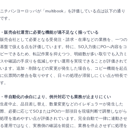
ニチバンヨーロッパが「multibook」を評価している点は以下の通り
です。
・販売会社運営に必要な機能が過不足なく揃っている
販売会社として必要となる受発注・請求・在庫などの業務を、一つの
基盤で扱える点を評価しています。特に、SO入力後にPOへ内容をコ
ピーできるため、転記作業を抑えつつ、明細数が多い取引でも入力ミ
スや確認の手戻りを低減しやすい運用を実現できることが評価されて
います。追加・削除などの変更が発生した場合も、コピー機能を起点
に伝票間の整合を取りやすく、日々の処理が滞留しにくい点が特長で
す。
・半自動化の余白により、例外対応でも業務が止まりにくい
生産中止、品目差し替え、数量変更などのイレギュラーが発生した
際、必要に応じてSOまたはPOの一部項目を現場判断で調整しながら
処理を進めやすい点が評価されています。完全自動で一律に連動させ
る運用ではなく、実務側の確認を前提に、業務を停止させずに処理を