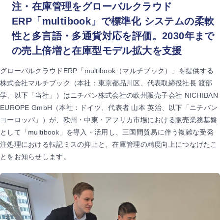
注・在庫管理をグローバルクラウド
ERP「multibook」で標準化 システムの柔軟
性と多言語・多通貨対応を評価。2030年まで
の売上倍増と在庫型モデル拡大を支援
グローバルクラウドERP「multibook（マルチブック）」を提供する
株式会社マルチブック（本社：東京都品川区、代表取締役社長 渡部
学、以下「当社」）はニチバン株式会社の欧州販売子会社 NICHIBAN
EUROPE GmbH（本社：ドイツ、代表者 山本 英治、以下「ニチバン
ヨーロッパ」）が、欧州・中東・アフリカ市場における販売業務基盤
として「multibook」を導入・活用し、三国間貿易に伴う複雑な受発
注処理における転記ミスの抑止と、在庫管理の精度向上につなげたこ
とをお知らせします。