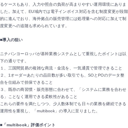
るケースもあり、入力や照合の負荷が高まりやすい運用環境にありま
した。加えて、EU域内では電子インボイス対応を含む制度変更が段階
的に進んでおり、海外拠点の販売管理には処理量への対応に加えて制
度変更への追随も求められています。
■
導入の狙い
ニチバンヨーロッパが基幹業務システムとして重視したポイントは以
下の通りです。
１、三国間貿易の複雑な商流・金流を、一気通貫で管理できること
２、1オーダーあたりの品目数が多い取引でも、SOとPOのデータ整
合を仕組みで担保できること
３、既存の商習慣・販売形態に合わせて、「システムに業務を合わせ
る」ことなく運用できる柔軟性があること
これらの要件を満たしつつ、少人数体制でも日々の業務を継続できる
運用性を重視し、「multibook」の導入に至りました。
■
「multibook」評価ポイント