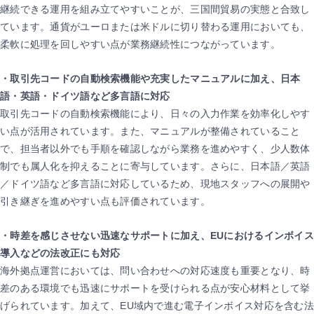
継続できる運用を組み立てやすいことが、三国間貿易の実態と合致し
ています。通貨がユーロまたは米ドルに切り替わる運用においても、
柔軟に処理を回しやすい点が業務継続性につながっています。
・取引先コードの自動検索機能や充実したマニュアルに加え、日本
語・英語・ドイツ語など多言語に対応
取引先コードの自動検索機能により、日々の入力作業を効率化しやす
い点が活用されています。また、マニュアルが整備されていること
で、担当者以外でも手順を確認しながら業務を進めやすく、少人数体
制でも属人化を抑えることに寄与しています。さらに、日本語／英語
／ドイツ語など多言語に対応しているため、現地スタッフへの展開や
引き継ぎを進めやすい点も評価されています。
・時差を感じさせない迅速なサポートに加え、EUにおけるインボイス
導入などの法改正にも対応
海外拠点運営においては、問い合わせへの対応速度も重要となり、時
差のある環境でも迅速にサポートを受けられる点が安心材料として挙
げられています。加えて、EU域内で進む電子インボイス対応を含む法