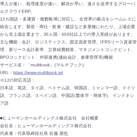
導入が速い、処理速度が速い、解決が早い、速さを追求するグローバ
ルクラウドERP。
12カ国語・多通貨・複数帳簿に対応し、全世界の拠点をシームレスに
統合します。製造・商社・飲食・建設など多業種にわたり、上場企業
から非上場企業まで、35ヵ国・600社以上での導入実績があります。
主な機能：会計、ロジスティクス、固定資産管理、IFRSリース資産管
理、新リース会計基準、立替経費精算、マネジメントコックピット、
BPOコックピット、外部連携(連結会計、倉庫管理等)機能
サービス名：「multibook」(マルチブック)
URL：
https://www.multibook.jp/
※12の対応言語：
日本語、英語、タイ語、ベトナム語、韓国語、ミャンマー語、ドイツ
語、フランス語、スペイン語、中国語(繁体字・簡体字)、インドネシ
ア語
■ヒューマンホールディングス株式会社 会社概要
会社名：ヒューマンホールディングス株式会社
代表者：代表取締役社長 佐藤 朋也