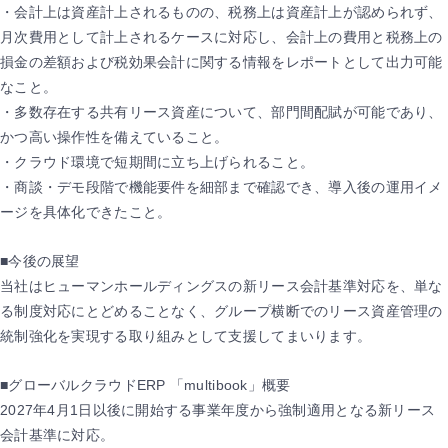
・会計上は資産計上されるものの、税務上は資産計上が認められず、
月次費用として計上されるケースに対応し、会計上の費用と税務上の
損金の差額および税効果会計に関する情報をレポートとして出力可能
なこと。
・多数存在する共有リース資産について、部門間配賦が可能であり、
かつ高い操作性を備えていること。
・クラウド環境で短期間に立ち上げられること。
・商談・デモ段階で機能要件を細部まで確認でき、導入後の運用イメ
ージを具体化できたこと。
■今後の展望
当社はヒューマンホールディングスの新リース会計基準対応を、単な
る制度対応にとどめることなく、グループ横断でのリース資産管理の
統制強化を実現する取り組みとして支援してまいります。
■グローバルクラウドERP 「multibook」概要
2027年4月1日以後に開始する事業年度から強制適用となる新リース
会計基準に対応。