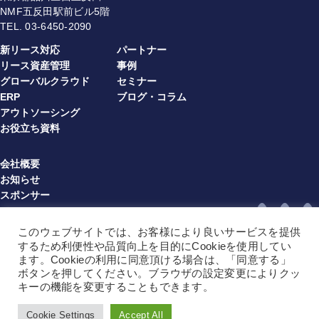
NMF五反田駅前ビル5階
TEL.
03-6450-2090
新リース対応
パートナー
リース資産管理
事例
グローバルクラウド
セミナー
ERP
ブログ・コラム
アウトソーシング
お役立ち資料
会社概要
お知らせ
スポンサー
プライバシーポリシー
情報セキュリティ方針
このウェブサイトでは、お客様により良いサービスを提供
利用規約（multibook）（JA）
するため利便性や品質向上を目的にCookieを使用してい
利用規約（multibook）（EN）
ます。Cookieの利用に同意頂ける場合は、「同意する」
ボタンを押してください。ブラウザの設定変更によりクッ
利用規約（BPO）（JA）
キーの機能を変更することもできます。
利用規約（BPO）（EN）
サイトマップ
Cookie Settings
Accept All
Copyright © 2025 Multibook Limited All Rights Reserved