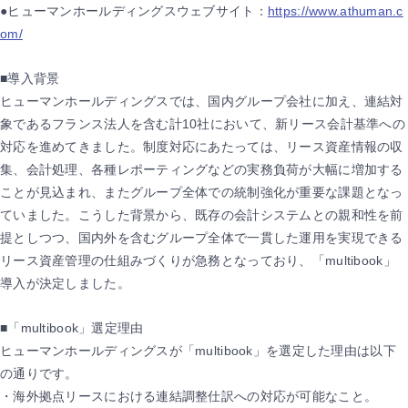
●ヒューマンホールディングスウェブサイト：
https://www.athuman.c
om/
■導入背景
ヒューマンホールディングスでは、国内グループ会社に加え、連結対
象であるフランス法人を含む計10社において、新リース会計基準への
対応を進めてきました。制度対応にあたっては、リース資産情報の収
集、会計処理、各種レポーティングなどの実務負荷が大幅に増加する
ことが見込まれ、またグループ全体での統制強化が重要な課題となっ
ていました。こうした背景から、既存の会計システムとの親和性を前
提としつつ、国内外を含むグループ全体で一貫した運用を実現できる
リース資産管理の仕組みづくりが急務となっており、「multibook」
導入が決定しました。
■「multibook」選定理由
ヒューマンホールディングスが「multibook」を選定した理由は以下
の通りです。
・海外拠点リースにおける連結調整仕訳への対応が可能なこと。