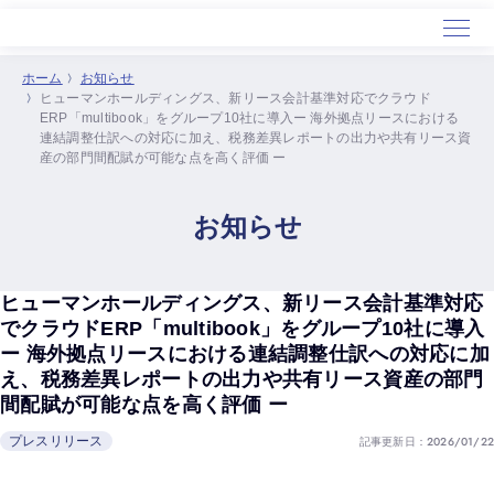
ホーム
お知らせ
ヒューマンホールディングス、新リース会計基準対応でクラウド
ホーム
ERP「multibook」をグループ10社に導入ー 海外拠点リースにおける
連結調整仕訳への対応に加え、税務差異レポートの出力や共有リース資
サービス
産の部門間配賦が可能な点を高く評価 ー
導入事例
セミナー
お知らせ
会社概要
ヒューマンホールディングス、新リース会計基準対応
でクラウドERP「multibook」をグループ10社に導入
ー 海外拠点リースにおける連結調整仕訳への対応に加
え、税務差異レポートの出力や共有リース資産の部門
間配賦が可能な点を高く評価 ー
記事更新日：2026/01/22
プレスリリース