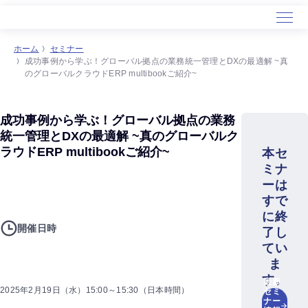
ホーム
セミナー
成功事例から学ぶ！グローバル拠点の業務統一管理とDXの最適解 ~真
のグローバルクラウドERP multibookご紹介~
成功事例から学ぶ！グローバル拠点の業務
統一管理とDXの最適解 ~真のグローバルク
ラウドERP multibookご紹介~
本セ
ミナ
ーは
すで
に終
開催日時
了し
てい
ま
す。
最新
2025年2月19日（水）15:00～15:30（日本時間）
セミ
ナー