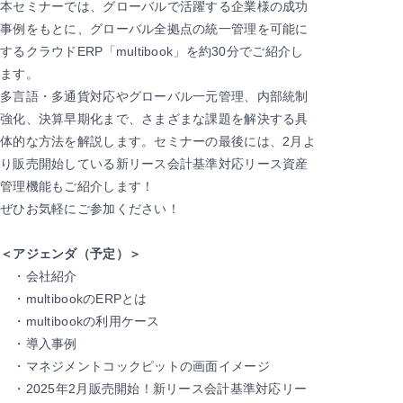
本セミナーでは、グローバルで活躍する企業様の成功
事例をもとに、グローバル全拠点の統一管理を可能に
するクラウドERP「multibook」を約30分でご紹介し
ます。
多言語・多通貨対応やグローバル一元管理、内部統制
強化、決算早期化まで、さまざまな課題を解決する具
体的な方法を解説します。セミナーの最後には、2月よ
り販売開始している新リース会計基準対応リース資産
管理機能もご紹介します！
ぜひお気軽にご参加ください！
＜アジェンダ（予定）＞
・会社紹介
・multibookのERPとは
・multibookの利⽤ケース
・導⼊事例
・マネジメントコックピットの画⾯イメージ
・2025年2月販売開始！新リース会計基準対応リー