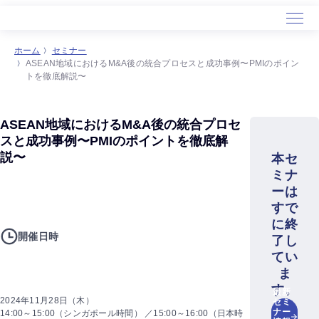
ホーム
セミナー
ASEAN地域におけるM&A後の統合プロセスと成功事例〜PMIのポイン
トを徹底解説〜
ASEAN地域におけるM&A後の統合プロセ
スと成功事例〜PMIのポイントを徹底解
説〜
本セ
ミナ
ーは
すで
に終
開催日時
了し
てい
ま
す。
最新
2024年11月28日（木）
セミ
ナー
14:00～15:00（シンガポール時間） ／15:00～16:00（日本時