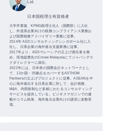
Ltd.
日本国税理士有資格者
大学卒業後、KPMG税理士法人（国際部）に入社
し、外資系企業向けの税務コンプライアンス業務お
よび国際税務アドバイザリー業務に従事。
2014年 AGSコンサルティングシンガポール社に入
社し、日系企業の海外進出支援業務に従事。
2017年より、AGSマレーシアの立上げ責任者を務
め、現地提携先のCrowe Malaysiaにてジャパンデス
クダイレクターに就任。
2022年には、日本発の国際会計ネットワークとし
て、13か国・35拠点をカバーするASTHOM
Partnersの立上げプロジェクトに従事。ASEANを中
心に海外進出する日系企業に対して、会計税務、
M&A、内部統制など多岐にわたるコンサルティング
サービスを提供している。ビジネスマガジンでの連
載やコラム執筆、海外進出企業向けの講演に多数登
壇。