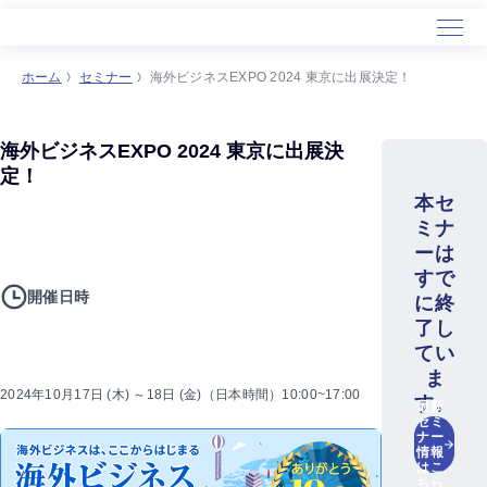
ホーム
セミナー
海外ビジネスEXPO 2024 東京に出展決定！
海外ビジネスEXPO 2024 東京に出展決
定！
本セ
ミナ
ーは
すで
開催日時
に終
了し
てい
ま
2024年10月17日 (木) ～18日 (金)（日本時間）10:00~17:00
す。
最新
セミ
ナー
情報
はこ
ちら