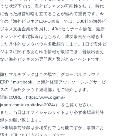
うな状況下では、海外ビジネスの可能性を知り、時代
に合った経営戦略を立てることが極めて重要です。今
年の「海外ビジネスEXPO東京」では、100社の海外ビ
ジネス支援企業が出展し、40のセミナーを開催。最新
トレンドや市場状況はもちろん、成功事例から導き出
した具体的なノウハウを多数紹介します。1⽇で海外ビ
ジネスに関するあらゆる情報が取得でき、普段出会え
ない海外ビジネスの専門家と繋がれるイベントです。
弊社マルチブックはこの場で、グローバルクラウド
ERP「multibook」と海外経理アウトソーシングサービ
スの「海外クラウド経理部」をご紹介します。
詳細はURL（https://www.digima-
japan.com/expo/tokyo2024/） をご覧ください。
また、当⽇はオフィシャルサイトより必ず来場事前登
録をお願い致します。
※来場事前登録は会場受付でも可能ですが、事前にお
済ませ頂いたほうがスムーズです。