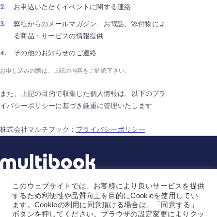
お申込いただくイベントに関する連絡
弊社からのメールマガジン、お電話、添付物によ
る商品・サービスの情報提供
その他のお知らせのご連絡
お申し込みの際は、上記の内容をご確認下さい。
また、上記の目的で収集した個人情報は、以下のプラ
イバシーポリシーに基づき厳重に管理いたします
株式会社マルチブック：
プライバシーポリシー
このウェブサイトでは、お客様により良いサービスを提供
株式会社マルチブック
するため利便性や品質向上を目的にCookieを使用してい
ます。Cookieの利用に同意頂ける場合は、「同意する」
〒141-0031
ボタンを押してください。ブラウザの設定変更によりクッ
東京都品川区西五反田1-1-8