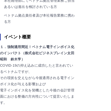
本社経理部にてベトナム拠点管理業務ご担当
あるいは進出を検討されている方
ベトナム拠点責任者及び本社報告業務に携わ
る方
イベント概要
１．強制適用間近！ベトナム電子インボイス化
のインパクト（株式会社ビジネスブレイン太田
昭和 鈴木亨）
COVID-19の抑え込みに成功したと言われてい
るベトナムですが、
その現状を交えながら今後適用される電子イン
ボイス化が与える影響および
電子インボイス化を契機とした今後の会計管理
面における整備の方向性について提言いたしま
す。