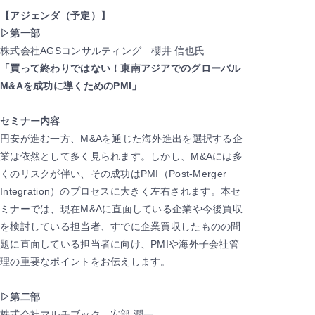
【アジェンダ（予定）】
▷第一部
株式会社AGSコンサルティング 櫻井 信也氏
「買って終わりではない！東南アジアでのグローバル
M&Aを成功に導くためのPMI」
セミナー内容
円安が進む一方、M&Aを通じた海外進出を選択する企
業は依然として多く見られます。しかし、M&Aには多
くのリスクが伴い、その成功はPMI（Post-Merger
Integration）のプロセスに大きく左右されます。本セ
ミナーでは、現在M&Aに直面している企業や今後買収
を検討している担当者、すでに企業買収したものの問
題に直面している担当者に向け、PMIや海外子会社管
理の重要なポイントをお伝えします。
▷第二部
株式会社マルチブック 安部 潤一