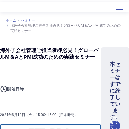
ホーム
セミナー
海外子会社管理ご担当者様必見！グローバルM＆AとPMI成功のための
実践セミナー
海外子会社管理ご担当者様必見！グローバ
ルM＆AとPMI成功のための実践セミナー
本セ
ミナ
ーは
すで
開催日時
に終
了し
てい
ま
2024年6月18日（火）15:00~16:00（日本時間）
す。
最新
セミ
ナー