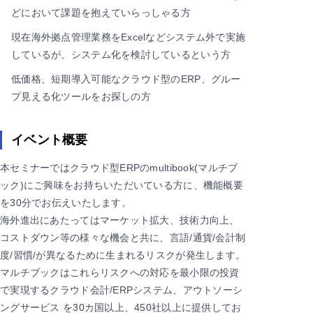
どにおいて課題を抱えていらっしゃる方
現在海外拠点管理業務をExcelなどシステム外で実施
しているが、システム化を検討しているという方
低価格、短期導入可能なクラウド型のERP、グルー
プ見える化ツールをお探しの方
イベント概要
本セミナーではクラウド型ERPのmultibook(マルチブ
ック)にご興味をお持ちいただいている方に、機能概要
を30分でお伝えいたします。
海外進出にあたってはマーケット拡大、技術力向上、
コストダウン等の様々な機会と共に、言語/通貨/会計制
度/習慣/が異なるために生まれるリスクが発生します。
マルチブックはこれらリスクへの対応を最小限の投資
で実現するクラウド会計/ERPシステム、アウトソーシ
ングサービス を30カ国以上、450社以上に提供してお