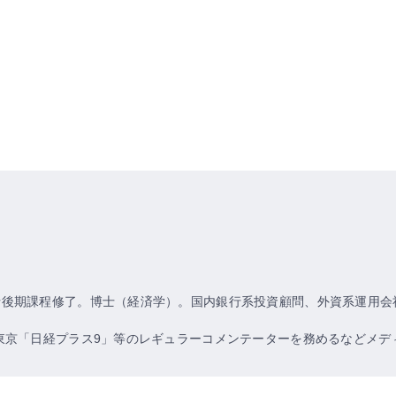
士後期課程修了。博士（経済学）。国内銀行系投資顧問、外資系運用会
東京「日経プラス9」等のレギュラーコメンテーターを務めるなどメデ