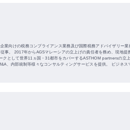
企業向けの税務コンプライアンス業務及び国際税務アドバイザリー業務に従
 2017年からAGSマレーシアの立上げの責任者を務め、現地提携先のC
クとして世界11ヵ国・31都市をカバーするASTHOM partnersの
M&A、内部統制等様々なコンサルティングサービスを提供。 ビジネ