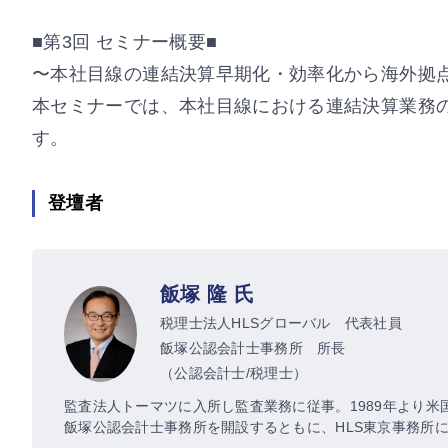
■第3回 セミナー概要■
〜本社目線の連結決算早期化・効率化から海外拠
本セミナーでは、本社目線における連結決算業務
す。
登壇者
飯塚 隆 氏
税理士法人HLSグローバル 代表社員
飯塚公認会計士事務所 所長
（公認会計士/税理士）
監査法人トーマツに入所し監査業務に従事。1989年より米
飯塚公認会計士事務所を開設するともに、HLS東京事務所