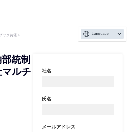
Language
ブック共催＞
内部統制
社マルチ
社名
氏名
メールアドレス