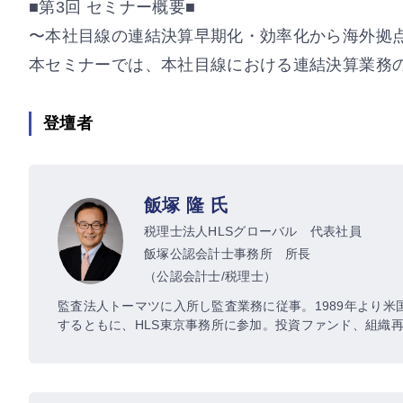
■第3回 セミナー概要■
〜本社目線の連結決算早期化・効率化から海外拠
本セミナーでは、本社目線における連結決算業務
登壇者
飯塚 隆 氏
税理士法人HLSグローバル 代表社員
飯塚公認会計士事務所 所長
（公認会計士/税理士）
監査法人トーマツに入所し監査業務に従事。1989年より米
するともに、HLS東京事務所に参加。投資ファンド、組織