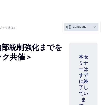
Language
ブック共催＞
内部統制強化までを
ック共催＞
本セ
ミナ
ーは
すで
に終
了し
てい
ま