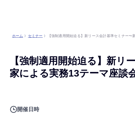
ホーム
セミナー
【強制適用開始迫る】新リース会計基準セミナー〜新
【強制適用開始迫る】新リ
家による実務13テーマ座談
開催日時