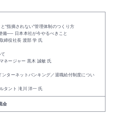
と“指摘されない”管理体制のつくり方
備── 日本本社が今やるべきこと
締役社長 渡部 学 氏
いて
ネージャー 黒木 誠敏 氏
／インターネットバンキング／退職給付制度につい
タント 滝川 洋一 氏
流会