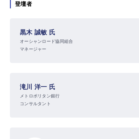
登壇者
黒木 誠敏 氏
オーシャンロード協同組合
マネージャー
滝川 洋一 氏
メトロポリタン銀行
コンサルタント