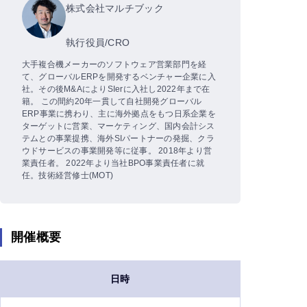
株式会社マルチブック
執行役員/CRO
大手複合機メーカーのソフトウェア営業部門を経
て、グローバルERPを開発するベンチャー企業に入
社。その後M&AによりSIerに入社し2022年まで在
籍。 この間約20年一貫して自社開発グローバル
ERP事業に携わり、主に海外拠点をもつ日系企業を
ターゲットに営業、マーケティング、国内会計シス
テムとの事業提携、海外SIパートナーの発掘、クラ
ウドサービスの事業開発等に従事。 2018年より営
業責任者。 2022年より当社BPO事業責任者に就
任。技術経営修士(MOT)
開催概要
日時