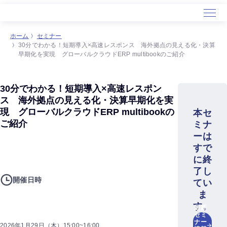
ホーム
セミナー
30分でわかる！短期導入×高速レスポンス 海外拠点の見える化・決算
早期化を実現 グローバルクラウドERP multibookのご紹介
30分でわかる！短期導入×高速レスポン
ス 海外拠点の見える化・決算早期化を実
現 グローバルクラウドERP multibookの
本セ
ご紹介
ミナ
ーは
すで
に終
了し
開催日時
てい
ま
す。
最新
セミ
ナー
2026年1月29日（木）15:00~16:00