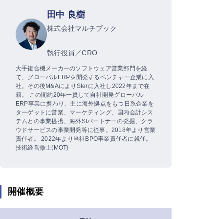
田中 良樹
株式会社マルチブック
執行役員／CRO
大手複合機メーカーのソフトウェア営業部門を経
て、グローバルERPを開発するベンチャー企業に入
社。その後M&AによりSIerに入社し2022年まで在
籍。 この間約20年一貫して自社開発グローバル
ERP事業に携わり、主に海外拠点をもつ日系企業を
ターゲットに営業、マーケティング、国内会計シス
テムとの事業提携、海外SIパートナーの発掘、クラ
ウドサービスの事業開発等に従事。2018年より営業
責任者。 2022年より当社BPO事業責任者に就任。
技術経営修士(MOT)
開催概要