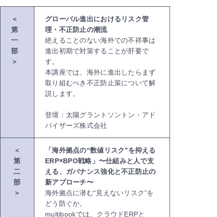
＜
グローバル進出におけるリスク管
第
理・不正防止の潮流
一
絶えることのない海外での不祥事は
部
進出初期で対策することが肝要で
＞
す。
本講座では、海外に進出したらまず
取り組むべき不正防止策について解
説します。
登壇：太陽グラントソントン・アド
バイザーズ株式会社
＜
「海外拠点の“数値リスク”を抑える
第
ERP×BPO戦略」〜仕組みと人で支
二
える、ガバナンス強化と不正防止の
部
新アプローチ〜
＞
海外拠点に潜む“見えないリスク”を
どう防ぐか。
multibookでは、クラウドERPと