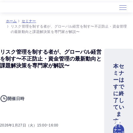
ホーム
セミナー
リスク管理を制する者が、グローバル経営を制す〜不正防止・資金管理
の最新動向と課題解決策を専門家が解説〜
リスク管理を制する者が、グローバル経営
を制す〜不正防止・資金管理の最新動向と
課題解決策を専門家が解説〜
本セ
ミナ
ーは
すで
に終
開催日時
了し
てい
ま
す。
最新
2026年1月27日（火）15:00~16:00
セミ
ナー