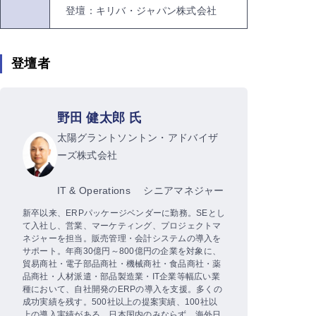
登壇：キリバ・ジャパン株式会社
登壇者
野田 健太郎 氏
太陽グラントソントン・アドバイザ
ーズ株式会社
IT & Operations シニアマネジャー
新卒以来、ERPパッケージベンダーに勤務。SEとし
て入社し、営業、マーケティング、プロジェクトマ
ネジャーを担当。販売管理・会計システムの導入を
サポート。年商30億円～800億円の企業を対象に、
貿易商社・電子部品商社・機械商社・食品商社・薬
品商社・人材派遣・部品製造業・IT企業等幅広い業
種において、自社開発のERPの導入を支援。多くの
成功実績を残す。500社以上の提案実績、100社以
上の導入実績がある。日本国内のみならず、海外日