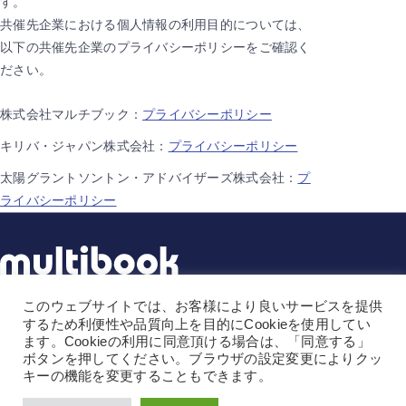
す。
共催先企業における個人情報の利用目的については、
以下の共催先企業のプライバシーポリシーをご確認く
ださい。
株式会社マルチブック：
プライバシーポリシー
キリバ・ジャパン株式会社：
プライバシーポリシー
太陽グラントソントン・アドバイザーズ株式会社：
プ
ライバシーポリシー
このウェブサイトでは、お客様により良いサービスを提供
株式会社マルチブック
するため利便性や品質向上を目的にCookieを使用してい
ます。Cookieの利用に同意頂ける場合は、「同意する」
〒141-0031
ボタンを押してください。ブラウザの設定変更によりクッ
東京都品川区西五反田1-1-8
キーの機能を変更することもできます。
NMF五反田駅前ビル5階
TEL.
03-6450-2090