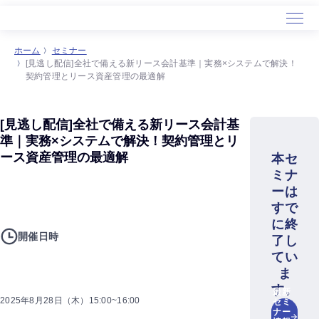
ホーム
セミナー
[見逃し配信]全社で備える新リース会計基準｜実務×システムで解決！
契約管理とリース資産管理の最適解
[見逃し配信]全社で備える新リース会計基
準｜実務×システムで解決！契約管理とリ
ース資産管理の最適解
本セ
ミナ
ーは
すで
に終
開催日時
了し
てい
ま
す。
最新
2025年8月28日（木）15:00~16:00
セミ
ナー