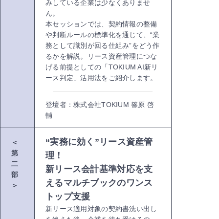
みしている企業は少なくありませ
ん。
本セッションでは、契約情報の整備
や判断ルールの標準化を通じて、“業
務として識別が回る仕組み”をどう作
るかを解説。リース資産管理につな
げる前提としての「TOKIUM AI新リ
ース判定」活用法をご紹介します。
登壇者：株式会社TOKIUM 篠原 啓
輔
“実務に効く”リース資産管
＜
第
理！
二
新リース会計基準対応を支
部
えるマルチブックのワンス
＞
トップ支援
新リース適用対象の契約書洗い出し