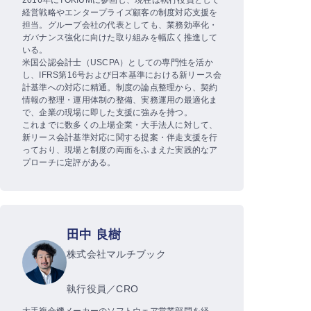
経営戦略やエンタープライズ顧客の制度対応支援を
担当。グループ会社の代表としても、業務効率化・
ガバナンス強化に向けた取り組みを幅広く推進して
いる。
米国公認会計士（USCPA）としての専門性を活か
し、IFRS第16号および日本基準における新リース会
計基準への対応に精通。制度の論点整理から、契約
情報の整理・運用体制の整備、実務運用の最適化ま
で、企業の現場に即した支援に強みを持つ。
これまでに数多くの上場企業・大手法人に対して、
新リース会計基準対応に関する提案・伴走支援を行
っており、現場と制度の両面をふまえた実践的なア
プローチに定評がある。
田中 良樹
株式会社マルチブック
執行役員／CRO
大手複合機メーカーのソフトウェア営業部門を経