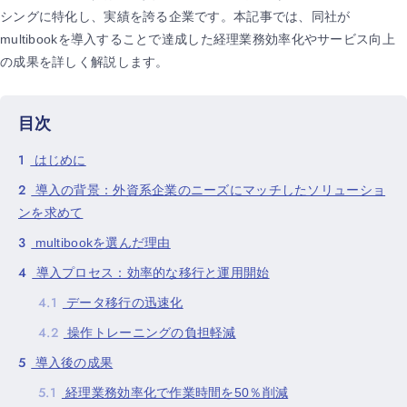
シングに特化し、実績を誇る企業です。本記事では、同社が
multibookを導入することで達成した経理業務効率化やサービス向上
の成果を詳しく解説します。
目次
1
はじめに
2
導入の背景：外資系企業のニーズにマッチしたソリューショ
ンを求めて
3
multibookを選んだ理由
4
導入プロセス：効率的な移行と運用開始
4.1
データ移行の迅速化
4.2
操作トレーニングの負担軽減
5
導入後の成果
5.1
経理業務効率化で作業時間を50％削減