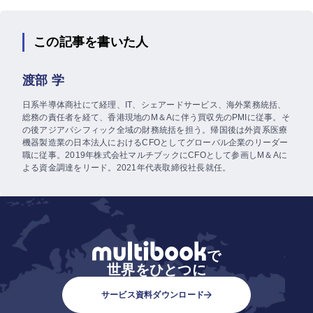
この記事を書いた人
渡部 学
日系半導体商社にて経理、IT、シェアードサービス、海外業務統括、
総務の責任者を経て、香港現地のM＆Aに伴う買収先のPMIに従事。そ
の後アジアパシフィック全域の財務統括を担う。帰国後は外資系医療
機器製造業の日本法人におけるCFOとしてグローバル企業のリーダー
職に従事。2019年株式会社マルチブックにCFOとして参画しM＆Aに
よる資金調達をリード。2021年代表取締役社長就任。
で
世界をひとつに
サービス資料ダウンロード