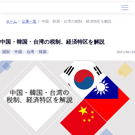
ホーム
記事一覧
中国・韓国・台湾の税制、経済特区を解説
ホーム
サービス
中国・韓国・台湾の税制、経済特区を解説
導入事例
2021/06/25
国別
中国
台湾
韓国
セミナー
会社概要