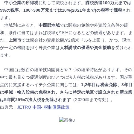
中小企業の所得税
に対して減税されます。
課税所得100万元までは
5%の税率、100~300万元までは10%(2021年まで)の税率で課税
され
ます。
地域別にみると、
中西部地域
では関税の免除や外資設立条件の緩
和、条件に当てはまれば税率が15%になるなどの優遇があります。ま
た、
上海市
では親会社の資産総額が2億米ドルを上回り、かつ、現地
が一定の機能を担う外資企業は
人材誘致の優遇や資金援助
を受けられ
ます。
中国には数百の経済技術開発とや７つの経済特区があります。その
中で最も目立つ優遇制度のひとつに法人税の減税があります。国が重
点的に支援するハイテク企業に関しては、
1,2年目は税金免除、3年目
は半減・輸入設備の免税され、さらに特定の地区で設立された新企業
は5年間25%の法人税を免除されます
（2020年まで有効）。
出典元：
JETRO 中国- 税制優遇政策