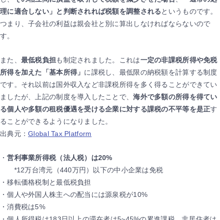
理に適合しない」と判断されれば税額を調整される
というものです。
つまり、子会社の利益は親会社と別に算出しなければならないので
す。
また、
最低税負担
も制定されました。これは
一定の非課税所得や免税
所得を加えた「基本所得」
に課税し、最低限の納税額を計算する制度
です。それ以前は国外収入など非課税所得を多く得ることができてい
ましたが、上記の制度を導入したことで、
海外で多額の所得を得てい
る個人や多額の租税優遇を受ける企業に対する課税の不平等を是正
す
ることができるようになりました。
出典元：
Global Tax Platform
・
営利事業所得税（法人税）は20%
*12万台湾元（440万円）以下の中小企業は免税
・移転価格税制と最低税負担
・個人や外国人株主への配当には源泉税が10%
・消費税は5%
・個人所得税は183日以上の滞在者は5~45%の累進課税、非居住者は