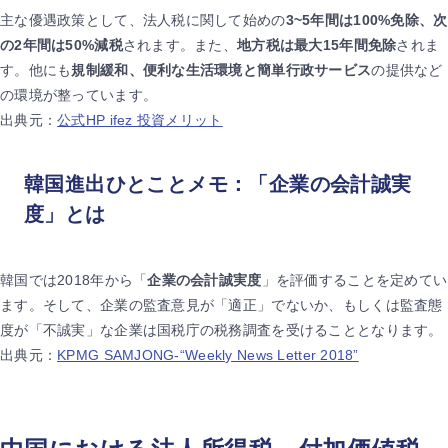
主な優遇政策として、法人税に関して始めの
3~5年間は100%免除、次
の2年間は50%減税
されます。また、
地方税は最大15年間免除
されま
す。他にも
規制緩和、便利な生活環境と簡単行政サービス
の提供など
の環境が整っています。
出典元：
公式HP ifez 投資メリット
韓国進出ひとことメモ：「企業の会計誠実
度」とは
韓国では2018年から「
企業の会計誠実度
」を評価することを定めてい
ます。そして、企業の監査意見が「適正」でないか、もしくは監査態
度が「不誠実」な企業は国税庁の税務調査を受けることとなります。
出典元：
KPMG SAMJONG-“Weekly News Letter 2018”