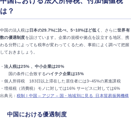
中国における法人所得税、付加価値税
は？
中国の法人税は
日本の29.7%に比べ、5~10%ほど低く
、さらに
世界有
数の優遇制度
を設けています。企業の規模や拠点を設立する地区、携
わる分野によっても税率が変わってくるため、事前によく調べて把握
しておきましょう。
・
法人税は25% 、中小企業は20%
国の条件に合致する
ハイテク企業は15%
・個人所得税 183日以上滞在した居住者には3~45%の累進課税
・増殖税（消費税）モノに対しては16% サービスに対しては6%
出典元：
税制 | 中国 – アジア – 国・地域別に見る 日本貿易振興機構
中国における優遇制度