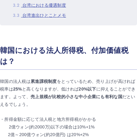
3.2
台湾における優遇制度
3.3
台湾進出ひとことメモ
韓国における法人所得税、付加価値税
は？
韓国の法人税は
累進課税制度
をとっているため、売り上げが高ければ
税率は
25%
と高くなりますが、低ければ
20%以下
に抑えることができ
ます。よって、
売上規模が比較的小さな中小企業にも有利な国
だとい
えるでしょう。
・所得金額に応じて法人税と地方所得税がかかる
2億ウォン(約2000万)以下の場合は10%+1%
2億～200億ウォン(約20億円) は20%+2%