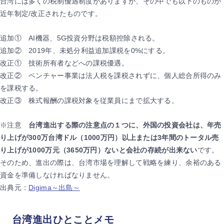
台湾には多くの税制優遇制度がありますが、その中でも以下のものが
近年制定/改正されたものです。
追加① AI機器、5G投資分野は税額控除される。
追加② 2019年、未処分利益追加課税を0%にする。
改正① 技術所有者などへの課税優遇。
改正② ベンチャー事業は法人税を課税されずに、個人総合所得のみ
を課税する。
改正③ 株式報酬の課税対象を従業員にまで拡大する。
※注意
台湾進出する際の注意点の１つに、外国の投資会社は、年売
り上げが300万台湾ドル（1000万円）以上または3年間のトータル売
り上げが1000万元（3650万円）ないと会社の存続が出来ない
です。
そのため、進出の際は、台湾市場を理解して戦略を練り、余裕のある
資金を準備しなければなりません。
出典元：
Digima～出島～
台湾進出ひとことメモ