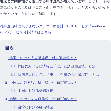
引先との関係性から進出する中小企業が増えています
。しかし、その
際気になるのはやはりコスト面。中でも「税金」がどのくらいかかる
のかということについて解説します。
海外進出時に欠かせないクラウド型会計・ERPサービス「multiboo
k」のサービス資料請求はこちら
目次
1
韓国における法人所得税、付加価値税は？
1.1
韓国における経済特区「仁川経済自由区域」とは
1.2
韓国進出ひとことメモ：「企業の会計誠実度」とは
2
中国における法人所得税、付加価値税は？
2.1
中国における優遇制度
3
台湾における法人所得税、付加価値税は？
3.1
台湾における経済特区