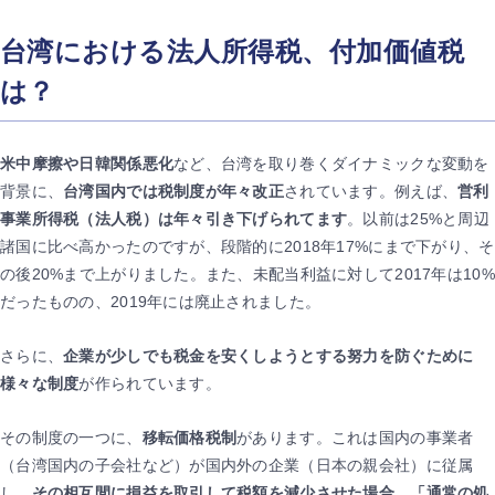
台湾における法人所得税、付加価値税
は？
米中摩擦や日韓関係悪化
など、台湾を取り巻くダイナミックな変動を
背景に、
台湾国内では税制度が年々改正
されています。例えば、
営利
事業所得税（法人税）は年々引き下げられてます
。以前は25%と周辺
諸国に比べ高かったのですが、段階的に2018年17%にまで下がり、そ
の後20%まで上がりました。また、未配当利益に対して2017年は10%
だったものの、2019年には廃止されました。
さらに、
企業が少しでも税金を安くしようとする努力を防ぐために
様々な制度
が作られています。
その制度の一つに、
移転価格税制
があります。これは国内の事業者
（台湾国内の子会社など）が国内外の企業（日本の親会社）に従属
し、
その相互間に損益を取引して税額を減少させた場合
、
「通常の処