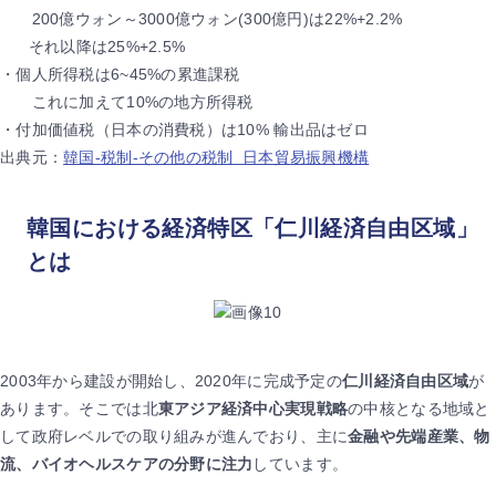
200億ウォン～3000億ウォン(300億円)は22%+2.2%
それ以降は25%+2.5%
・個人所得税は6~45%の累進課税
これに加えて10%の地方所得税
・付加価値税（日本の消費税）は10% 輸出品はゼロ
出典元：
韓国-税制-その他の税制 日本貿易振興機構
韓国における経済特区「仁川経済自由区域」
とは
2003年から建設が開始し、2020年に完成予定の
仁川経済自由区域
が
あります。そこでは北
東アジア経済中心実現戦略
の中核となる地域と
して政府レベルでの取り組みが進んでおり、主に
金融や先端産業、物
流、バイオヘルスケアの分野に注力
しています。