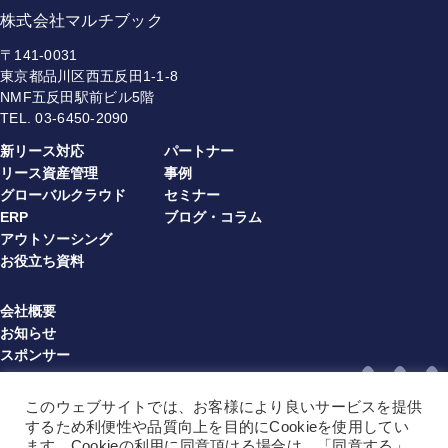
株式会社マルチブック
〒141-0031
東京都品川区西五反田1-1-8
NMF五反田駅前ビル5階
TEL.
03-6450-2090
新リース対応
パートナー
リース資産管理
事例
グローバルクラウド
セミナー
ERP
ブログ・コラム
アウトソーシング
お役立ち資料
会社概要
お知らせ
スポンサー
プライバシーポリシー
情報セキュリティ方針
このウェブサイトでは、お客様により良いサービスを提供
利用規約（multibook）（JA）
するため利便性や品質向上を目的にCookieを使用してい
利用規約（multibook）（EN）
ます。Cookieの利用に同意頂ける場合は、「同意する」