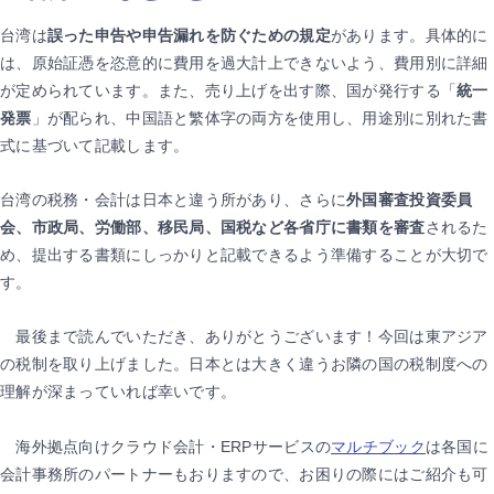
台湾は
誤った申告や申告漏れを防ぐための規定
があります。具体的に
は、原始証憑を恣意的に費用を過大計上できないよう、費用別に詳細
が定められています。また、売り上げを出す際、国が発行する「
統一
発票
」が配られ、中国語と繁体字の両方を使用し、用途別に別れた書
式に基づいて記載します。
台湾の税務・会計は日本と違う所があり、さらに
外国審査投資委員
会、市政局、労働部、移民局、国税など各省庁に書類を審査
されるた
め、提出する書類にしっかりと記載できるよう準備することが大切で
す。
最後まで読んでいただき、ありがとうございます！今回は東アジア
の税制を取り上げました。日本とは大きく違うお隣の国の税制度への
理解が深まっていれば幸いです。
海外拠点向けクラウド会計・ERPサービスの
マルチブック
は各国に
会計事務所のパートナーもおりますので、お困りの際にはご紹介も可