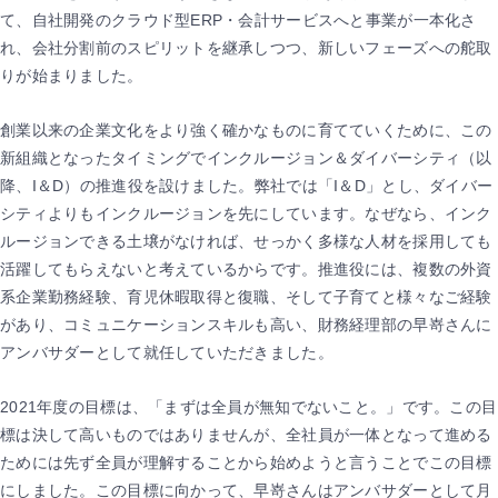
て、自社開発のクラウド型ERP・会計サービスへと事業が一本化さ
れ、会社分割前のスピリットを継承しつつ、新しいフェーズへの舵取
りが始まりました。
創業以来の企業文化をより強く確かなものに育てていくために、この
新組織となったタイミングでインクルージョン＆ダイバーシティ（以
降、I＆D）の推進役を設けました。弊社では「I＆D」とし、ダイバー
シティよりもインクルージョンを先にしています。なぜなら、インク
ルージョンできる土壌がなければ、せっかく多様な人材を採用しても
活躍してもらえないと考えているからです。推進役には、複数の外資
系企業勤務経験、育児休暇取得と復職、そして子育てと様々なご経験
があり、コミュニケーションスキルも高い、財務経理部の早嵜さんに
アンバサダーとして就任していただきました。
2021年度の目標は、「まずは全員が無知でないこと。」です。この目
標は決して高いものではありませんが、全社員が一体となって進める
ためには先ず全員が理解することから始めようと言うことでこの目標
にしました。この目標に向かって、早嵜さんはアンバサダーとして月