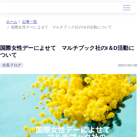
ホーム
記事一覧
国際女性デーによせて マルチブック社のI＆D活動について
ホーム
サービス
国際女性デーによせて マルチブック社のI＆D活動に
導入事例
ついて
セミナー
2022/03/08
社長ブログ
会社概要