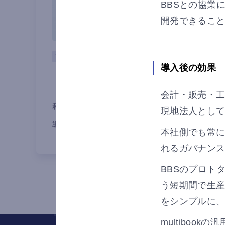
BBSとの協業
開発できるこ
商社
タイ
会計
導入後の効果
SCMSEA(THAILAND)CO.,LTD.
様
会計・販売・工
利用国
タイ
現地法人とし
導入目的
見える化
業務効率化
本社側でも常
れるガバナン
BBSのプロト
う短期間で生
をシンプルに
multibo