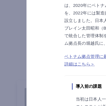
は、2020年にベトナム
を、2022年には製造拠
設立しました。日本
ブレイン太田昭和（
で統合した管理体制
ム拠点長の堀越氏に、
ベトナム拠点管理に最
グローバルクラウドERP mul
詳細はこちら＞
導入前の課題
当初は日本人