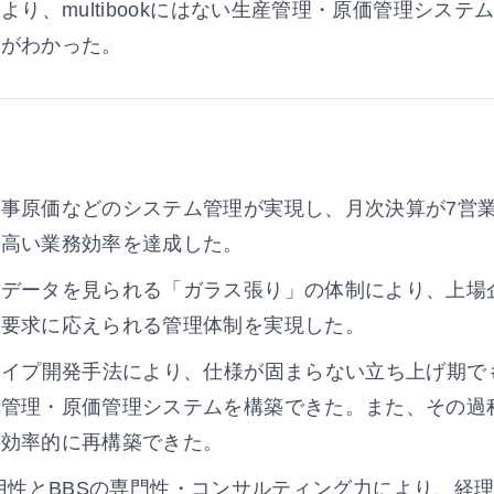
により、multibookにはない生産管理・原価管理シス
言語多通貨・各国法要件対応機能やシンプルなUI、連結会
とがわかった。
ート体制が導入の決め手となりました。今後、業務標準化
もスムーズに業務運用ができる環境の構築や、迅速な経営
目指します。
インタビュー詳細はこちら
事原価などのシステム管理が実現し、月次決算が7営
て高い業務効率を達成した。
にデータを見られる「ガラス張り」の体制により、上場
ス要求に応えられる管理体制を実現した。
タイプ開発手法により、仕様が固まらない立ち上げ期で
産管理・原価管理システムを構築できた。また、その過
、効率的に再構築できた。
1
…
4
5
6
okの汎用性とBBSの専門性・コンサルティング力により、