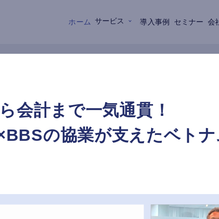
サービス
ホーム
導入事例
セミナー
会
導入事例
ら会計まで一気通貫！
ook×BBSの協業が支えたベト
サービス資料ダウンロード
デモリクエスト
0カ国以上＆750社以上の