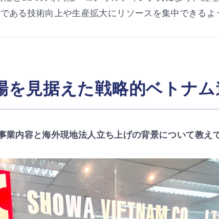
業である技術向上や生産拡大にリソースを集中できるよ
で
世界をひ
市場を見据えた戦略的ベトナム
見積もり依頼 /
ンロード
デモ
お問い合わせはこちら
の事業内容と海外現地法人立ち上げの背景について教え