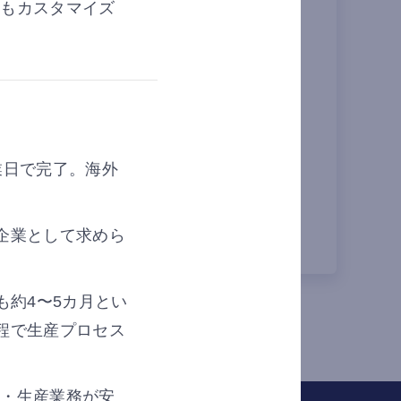
テムもカスタマイズ
計システムとの連携機能、日英両言語でのサポ
とバックオフィスの効率化で人が入れ替わって
判断を行うための業務速度の改善と精度向上を
業日で完了。海外
企業として求めら
も約4〜5カ月とい
程で生産プロセス
経理・生産業務が安