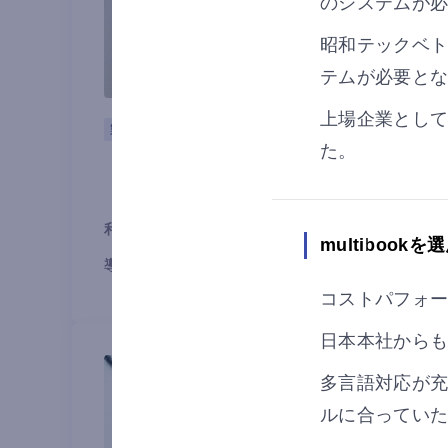
のシステムが
昭和テックベ
テムが必要と
上場企業とし
製造
タイ
会計
た。
NARUMI(THAILAND)CO.,LTD.
様
利用国
タイ
multibook
導入目的
見える化
業務効率化
コストパフォ
日本本社から
多言語対応が
ルに合ってい