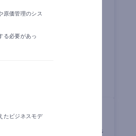
し、経営実態のタイムリーな「見える化」を可
業時間を短縮し、会計情報の共有がスタッフの
や原価管理のシス
士のサポートによる経営改善も実施しており、
ました。
する必要があっ
と本社報告作業の効率化を実現
えたビジネスモデ
NMAR INDONESIAは、老朽化した基幹シ
ドネシアの多様なビジネスニーズに応えるため、多