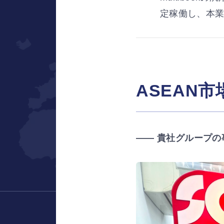
定稼働し、本
ONE
ASEAN
サービス資料ダウ
―― 貴社グループ