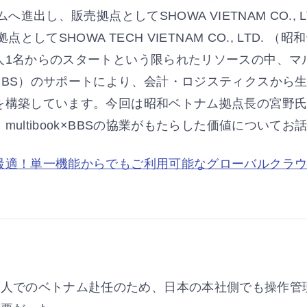
へ進出し、販売拠点としてSHOWA VIETNAM CO.,
点としてSHOWA TECH VIETNAM CO., LTD. 
人1名からのスタートという限られたリソースの中、マ
BBS）のサポートにより、会計・ロジスティクスから
を構築しています。今回は昭和ベトナム拠点長の宮野
導入事例
multibook×BBSの協業がもたらした価値について
適！単一機能からでもご利用可能なグローバルクラウドERP
tibook・リース資産管理システム・アウトソーシング
自社経理へ転換で経営実態見える化！multibook
一人でのベトナム赴任のため、日本の本社側でも操作管
NARUMI (THAILAND) CO., LTD.は、2017年に経