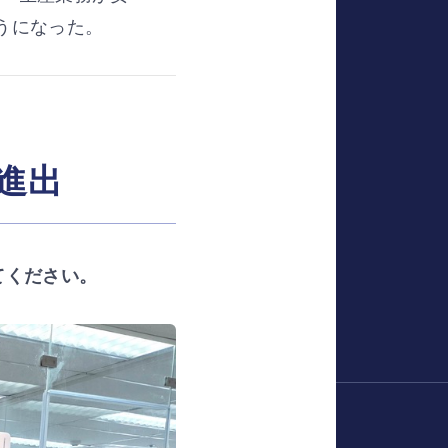
うになった。
とつに
進出
リクエスト
てください。