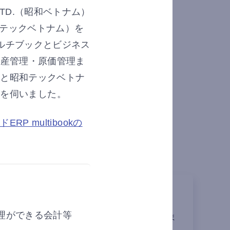
 LTD.（昭和ベトナム）
（昭和テックベトナム）を
ルチブックとビジネス
生産管理・原価管理ま
氏と昭和テックベトナ
お話を伺いました。
 multibookの
サービスの導入事例をご紹介します。
導入で経理業務を効率化
理ができる会計等
理業務の内製化と効率化を目指し、multibookを導入しま