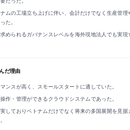
必要だった。
した。これにより、記帳代行から自社経理への転換を実現
能にしました。豊富なレポート機能により、経理業務の作
トナムの工場立ち上げに伴い、会計だけでなく生産管理
モチベーション向上に寄与しています。また、日本人会計
なった。
本社と現地法人の情報共有もスムーズに行えるようになり
て求められるガバナンスレベルを海外現地法人でも実現
インタビュー詳細はこちら
を選んだ理由
ーマンスが高く、スモールスタートに適していた。
も操作・管理ができるクラウドシステムであった。
多言語対応でタイ人スタッフにも好評！決算早期化
充実しておりベトナムだけでなく将来の多国展開を見据
ヤンマーホールディングス株式会社のインドネシア法人PT.YA
た。
ステムの代替として、multibookを導入しました。イン