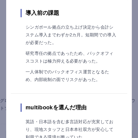
導入前の課題
シンガポール拠点の立ち上げ決定から会計シ
ステム導入までわずか2カ月。短期間での導入
が必要だった。
研究専任の拠点であったため、バックオフィ
スコストは極力抑える必要があった。
一人体制でのバックオフィス運営となるた
め、内部統制の面でリスクがあった。
導入事例
グローバルクラウドERP multibook・リース資産管理システム・アウ
multibookを選んだ理由
トソーシングサービスの導入事例をご紹介します。
英語・日本語を含む多言語対応が充実してお
り、現地スタッフと日本本社双方が安心して
利用できる環境が整っていた。