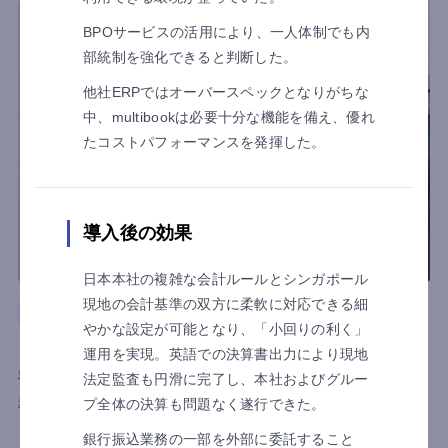
BPOサービスの活用により、一人体制でも内
部統制を強化できると判断した。
他社ERPではオーバースペックとなりがちな
中、multibookは必要十分な機能を備え、優れ
たコストパフォーマンスを発揮した。
導入後の効果
日本本社の複雑な会計ルールとシンガポール
現地の会計基準の双方に柔軟に対応できる細
製造
タイ
会計
やかな設定が可能となり、「小回りの利く」
NARUMI(THAILAND)CO.,LTD.様
運用を実現。英語での決算書出力により現地
利用国
タイ
法定監査も円滑に完了し、本社およびグルー
プ全体の決算も問題なく遂行できた。
導入目的
見える化
業務効率化
自社経理へ転換で経営実態見える化！multibook
銀行振込業務の一部を外部に委託すること