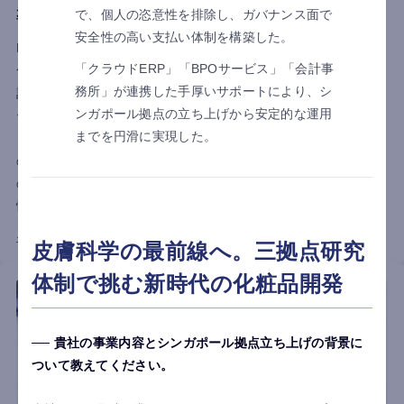
導入で経理業務を効率化
で、個人の恣意性を排除し、ガバナンス面で
安全性の高い支払い体制を構築した。
NARUMI (THAILAND) CO., LTD.は、2017年に経理業務の内製
「クラウドERP」「BPOサービス」「会計事
化と効率化を目指し、multibookを導入しました。これにより、
務所」が連携した手厚いサポートにより、シ
記帳代行から自社経理への転換を実現し、経営実態のタイムリ
ンガポール拠点の立ち上げから安定的な運用
ーな「見える化」を可能にしました。豊富なレポート機能によ
までを円滑に実現した。
り、経理業務の作業時間を短縮し、会計情報の共有がスタッフ
のモチベーション向上に寄与しています。また、日本人会計士
のサポートによる経営改善も実施しており、本社と現地法人の
情報共有もスムーズに行えるようになりました。
インタビュー詳細はこちら
皮膚科学の最前線へ。三拠点研究
体制で挑む新時代の化粧品開発
貴社の事業内容とシンガポール拠点立ち上げの背景に
ついて教えてください。