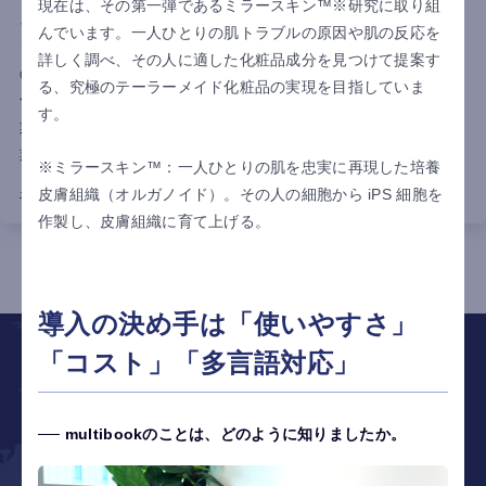
現在は、その第一弾であるミラースキン™※研究に取り組
スニーズに応えるため、多言語多通貨・各国法要件対応機能や
んでいます。一人ひとりの肌トラブルの原因や肌の反応を
シンプルなUI、連結会計システムとの連携機能、日英両言語で
詳しく調べ、その人に適した化粧品成分を見つけて提案す
のサポート体制が導入の決め手となりました。今後、業務標準
る、究極のテーラーメイド化粧品の実現を目指していま
化とバックオフィスの効率化で人が入れ替わってもスムーズに
す。
業務運用ができる環境の構築や、迅速な経営判断を行うための
業務速度の改善と精度向上を目指します。
※ミラースキン™：一人ひとりの肌を忠実に再現した培養
インタビュー詳細はこちら
皮膚組織（オルガノイド）。その人の細胞から iPS 細胞を
作製し、皮膚組織に育て上げる。
1
…
4
5
6
導入の決め手は「使いやすさ」
「コスト」「多言語対応」
で
世界をひとつに
multibookのことは、どのように知りましたか。
サービス資料ダウンロード