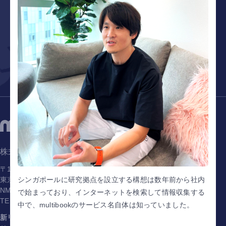
見積もり依頼 /
お問い合わせはこちら
デモリクエスト
株式会社マルチブック
〒141-0031
東京都品川区西五反田1-1-8
シンガポールに研究拠点を設立する構想は数年前から社内
NMF五反田駅前ビル5階
で始まっており、インターネットを検索して情報収集する
TEL.
03-6450-2090
中で、multibookのサービス名自体は知っていました。
新リース対応
パートナー