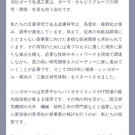
当社ポーラ化成工業は、ポーラ・オルビスグループの研
究・開発・生産を担う会社です。
私たちの主要研究である皮膚科学は、高度化・複雑化が進
み、競争が激化しています。加えて、従来の化粧品開発に
とどまらない新事業に向けた多様な技術開発も求められて
います。その実現のためには各プロセスに適した場所に新
たな拠点を構え、必要な技術やネットワークを現地で調達
商社
タイ
会計
しながら、質の高い研究開発をスピーディーに推し進めて
いくことが必要です。そこで2024年に湘南・シンガポー
SCMSEA(THAILAND)CO.,LTD.様
ル・横浜の「三拠点研究体制」をスタートさせました。
利用国
タイ
導入目的
見える化
業務効率化
シンガポールは世界中からバイオサイエンスやIT関連の最
多言語対応でタイ人スタッフにも好評！決算早期
先端技術が集まる場所です。その地の利を活かし、国立研
化と本社報告作業の効率化を実現
究機関や大学、機械・材料工学の専門家などと協業しなが
ら新技術の実用化や新事業の検討を行うのが、私たちの役
ヤンマーホールディングス株式会社のインドネシア法人
割です。
PT.YANMAR INDONESIAは、老朽化した基幹システムの代替と
して、multibookを導入しました。インドネシアの多様なビジネ