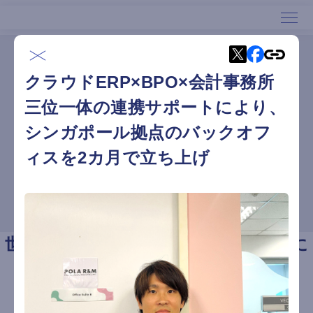
ホーム
導入事例
ホーム
クラウドERP×BPO×会計事務所
導入事例
サービス
三位一体の連携サポートにより、
導入事例
シンガポール拠点のバックオフ
セミナー
サービス資料ダウンロード
ィスを2カ月で立ち上げ
会社概要
デモリクエスト
世界40カ国以上＆750社以上のお客様に
ご利用いただいております